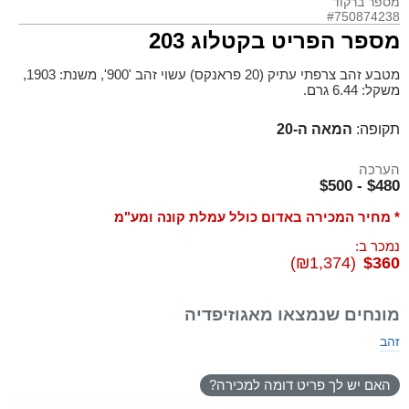
מספר ברקוד
#750874238
מספר הפריט בקטלוג 203
מטבע זהב צרפתי עתיק (20 פראנקס) עשוי זהב '900', משנת: 1903,
משקל: 6.44 גרם.
תקופה:
המאה ה-20
הערכה
$480 - $500
* מחיר המכירה באדום כולל עמלת קונה ומע"מ
נמכר ב:
(₪1,374)
$360
מונחים שנמצאו מאגוזיפדיה
זהב
האם יש לך פריט דומה למכירה?