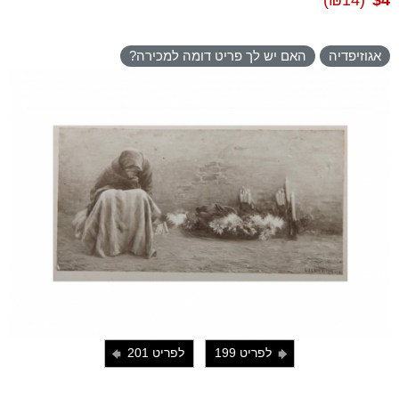
(₪14)
$4
אגוזיפדיה
האם יש לך פריט דומה למכירה?
לפריט 199
לפריט 201
i
j