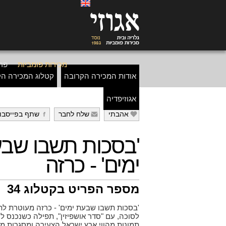
מכירות פומביות
פרי
אודות המכירה הקרובה
קטלוג המכירה הק
אגוזיפדיה
אהבתי
שלח לחבר
שתף בפייסבו
g
f
e
'בסכות תשבו שב
ימים' - כרזה
מספר הפריט בקטלוג 34
'בסכות תשבו שבעת ימים' - כרזה מעוטרת לת
לסוכה, עם "סדר אושפיזין", תפילה כשנכנס ל
תמונות מהווי ארץ ישראל הצעירה ומסגרות מקו