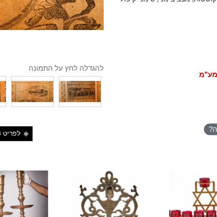
להגדלה לחץ על התמונה
מע"מ
ה?
לפריט 33
j