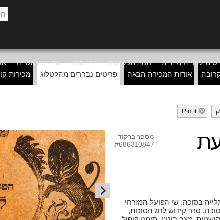
טים לקנייה מיידית
חנות תכשיטים
בית ספר
שירותי הגלריה
אוד
רובה
אודות המכירה הבאה
פריטים נבחרים מהקטלוג
מכירות קו
ק
Pin it
h
עת
מספר ברקוד
#686310847
לייה בסוכה, שי הפועל המזרחי
סוכה, סדר קידוש לחג הסוכות,
שטות, מצב בינוני, סימני קיפול