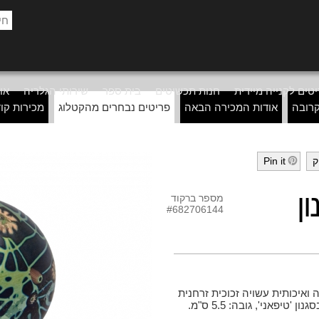
טים לקנייה מיידית
חנות תכשיטים
בית ספר
שירותי הגלריה
אוד
רובה
אודות המכירה הבאה
פריטים נבחרים מהקטלוג
מכירות קו
ק
Pin it
h
ן
מספר ברקוד
#682706144
 ואיכותית עשויה זכוכית זרחנית