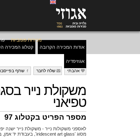
מכירות פומביות
פרי
אודות המכירה הקרובה
קטלוג המכירה הק
אגוזיפדיה
אהבתי
שלח לחבר
שתף בפייסבו
g
f
e
משקולת נייר בסגנו
טפיאני
מספר הפריט בקטלוג 97
לאספני משקולות נייר - משקולת נייר ישנה יפה
מסוג 'iridescent art glass', בעבודת יד אמן, בסגנון 'טיפאני', גובה: 5.5 ס"מ.