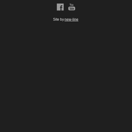
a
b
Site by
new-line