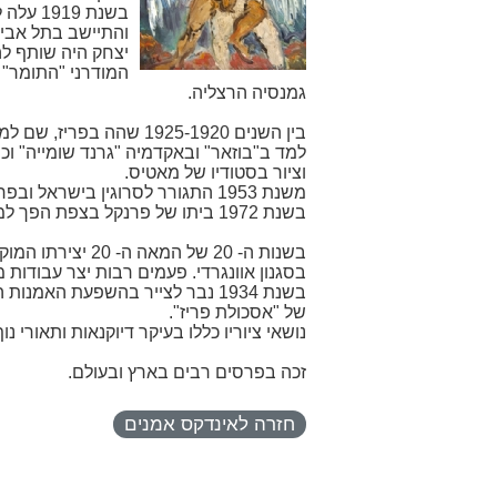
בשנת 19
והתיישב בתל אביב
יצחק היה שותף ל
המודרני "התומר" 
גמנסיה הרצליה.
בין השנים 1925-1920 שהה בפריז, שם למד אמנות ונחשף לציור המודרני.
למד ב"בוזאר" ובאקדמיה "גרנד שומייה" וכמ
וציור בסטודיו של מאטיס.
משנת 1953 התגורר לסרוגין בישראל ובפריז.
בשנת 1972 ביתו של פרנקל בצפת הפך למוזיאון המציג מעבודותיו.
בשנות ה- 20 של המאה
בסגנון אוונגרדי. פעמים רבות יצר עבודות 
בשנת 1934 נבר לצייר בהשפעת האמנו
של "אסכולת פריז".
נושאי ציוריו כללו בעיקר דיוקנאות ותאורי נוף
זכה בפרסים רבים בארץ ובעולם.
חזרה לאינדקס אמנים