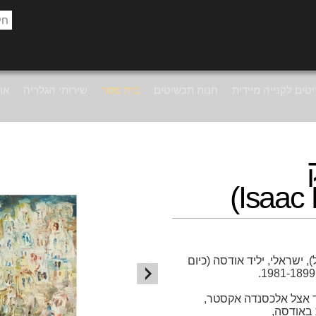
טים לקנייה מיידית
חנות תכשיטים
בית ספר
שירותי הגלריה
אוד
, ישראלי, יליד אודסה (כיום
19 הלמד אצל אלכסנדה אקסטר,
באודסה,