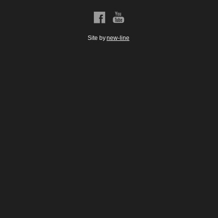
a
b
Site by
new-line