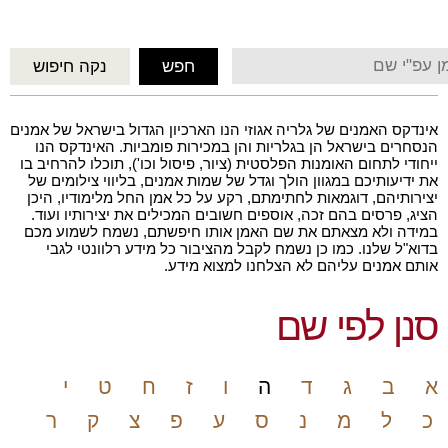
אינדקס האמנים של גלריה אגוזי הנו הארכיון הגדול בישראל של אמנים
הנסחרים בישראל הן בגלריות והן במכירות פומביות. האינדקס הנו
ייחודי לתחום האומנות הפלסטית (ציור, פיסול וכו'), תוכלו להרחיב בו
את ידיעותיכם במגוון הולך וגדל של שמות אמנים, בליווי צילומים של
יצירותיהם, דוגמאות לחתימתם, רקע על כל אמן החל מלימודיו, היכן
הציג, פרסים בהם זכה, אוספים חשובים המכילים את יצירותיו ועוד.
במידה ולא מצאתם את שם האמן אותו חיפשתם, נשמח לשמוע מכם
בדוא"ל שלנו. כמו כן נשמח לקבל מהציבור כל מידע רלוונטי לגבי
אותם אמנים עליהם לא הצלחנו למצוא מידע.
סנן לפי שם
א
ב
ג
ד
ה
ו
ז
ח
ט
י
כ
ל
מ
נ
ס
ע
פ
צ
ק
ר