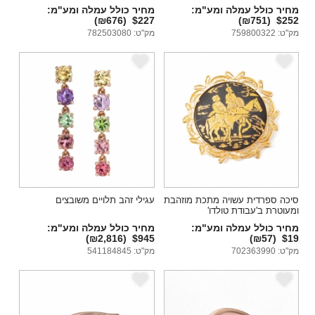
ו־Edward Drozdowski
מחיר כולל עמלה ומע"מ:
מחיר כולל עמלה ומע"מ:
(₪676)
$227
(₪751)
$252
מק"ט: 759800322
מק"ט: 782503080
e
e
סיכה ספרדית עשויה מתכת מוזהבת
עגילי זהב תלויים משובצים
ומעוטרת ב'עבודת טולדו'
מחיר כולל עמלה ומע"מ:
מחיר כולל עמלה ומע"מ:
(₪2,816)
$945
(₪57)
$19
מק"ט: 702363990
מק"ט: 541184845
e
e