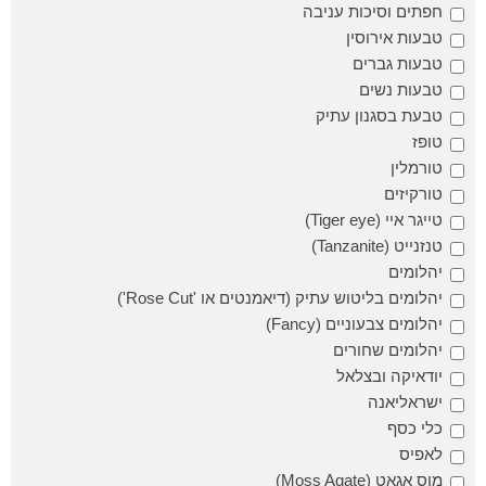
חפתים וסיכות עניבה
טבעות אירוסין
טבעות גברים
טבעות נשים
טבעת בסגנון עתיק
טופז
טורמלין
טורקיזים
טייגר איי (Tiger eye)
טנזנייט (Tanzanite)
יהלומים
יהלומים בליטוש עתיק (דיאמנטים או 'Rose Cut')
יהלומים צבעוניים (Fancy)
יהלומים שחורים
יודאיקה ובצלאל
ישראליאנה
כלי כסף
לאפיס
מוס אגאט (Moss Agate)