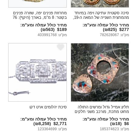
סיכה סקוטית עתיקה ויפה במיוחד
מחרוזת פנינים יפה, שזורה פנינים
מהמחצית השנייה של המאה ה-19,
בקוטר: 8 מ"מ, באורך (היקף): 76
עשויה זהב אדום 9 קארט
ס"מ.
מחיר כולל עמלה ומע"מ:
מחיר כולל עמלה ומע"מ:
(₪563)
$189
(₪825)
$277
מק"ט: 782628067
מק"ט: 403991768
e
e
תליון אמייל גדול ומרשים התולה
סיכת יהלומים ארט דקו
מחוט מתכת, מורכב משני חלקים
נפרדים
מחיר כולל עמלה ומע"מ:
מחיר כולל עמלה ומע"מ:
(₪8,258)
$2,771
(₪18)
$6
מק"ט: 185374623
מק"ט: 123364699