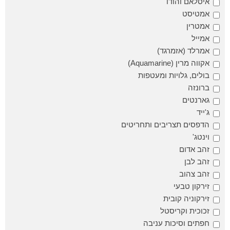
איסלאם והודו
אמטיסט
אמטרין
אמייל
אמרלד (אזמרגד)
אקווה מרין (Aquamarine)
בולים, גלויות ומעטפות
ברונזה
גארנטים
ג'ייד
הדפסים תצריבים ותחריטים
וינטג'
זהב אדום
זהב לבן
זהב צהוב
זירקון טבעי
זירקוניה קובית
זכוכית וקריסטל
חפתים וסיכות עניבה