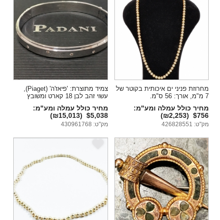
מחרוזת פניני ים איכותית בקוטר של
צמיד מתוצרת: 'פיאז'ה' (Piaget),
7 מ"מ, אורך: 56 ס"מ.
עשוי זהב לבן 18 קארט ומשובץ
יהלומים
מחיר כולל עמלה ומע"מ:
מחיר כולל עמלה ומע"מ:
(₪15,013)
$5,038
(₪2,253)
$756
מק"ט: 426828551
מק"ט: 430961768
e
e