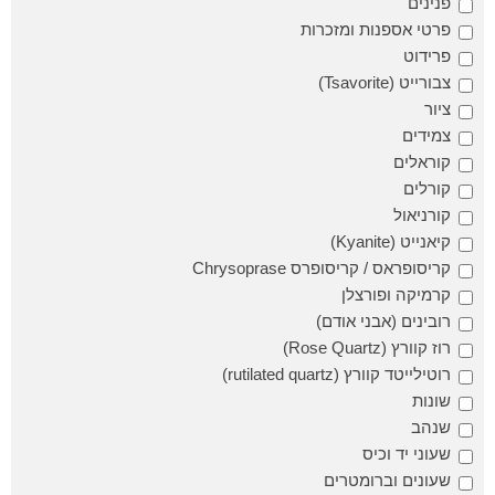
פנינים
פרטי אספנות ומזכרות
פרידוט
צבורייט (Tsavorite)
ציור
צמידים
קוראלים
קורלים
קורניאול
קיאנייט (Kyanite)
קריסופראס / קריסופרס Chrysoprase
קרמיקה ופורצלן
רובינים (אבני אודם)
רוז קוורץ (Rose Quartz)
רוטילייטד קוורץ (rutilated quartz)
שונות
שנהב
שעוני יד וכיס
שעונים וברומטרים