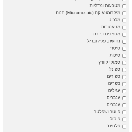
מטבעות ומדליות
מיקרומוזאיקה (Micromosaic) חנות
מלכיט
מניאטורות
מסמכים וניירת
נחושת, פליז וברזל
סיטרין
סיכות
סמוקי קוורץ
ספינל
ספירים
ספרים
עגילים
ענברים
ענברים
פיוטר ושפלטר
פיסול
פלטינה