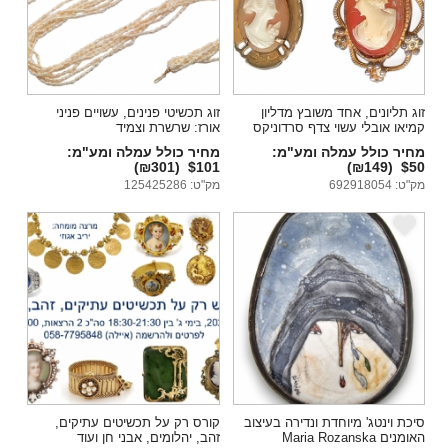
זוג תליונים, אחד משובץ מדליון
זוג תכשיטי פנינים, עשויים פניני
קמיאו אובלי עשוי צדף סרדוניקס
אורז: שרשרת וצמיד
מעוטר בקמיאו
מחיר כולל עמלה ומע"מ:
מחיר כולל עמלה ומע"מ:
(₪301)
$101
(₪149)
$50
מק"ט: 692918054
מק"ט: 125425286
e
e
סיכת וינטג' מיוחדת ונדירה בעיצוב
קורס רק על תכשיטים עתיקים,
האומנים Maria Rozanska
זהב, יהלומים, אבני חן ועוד