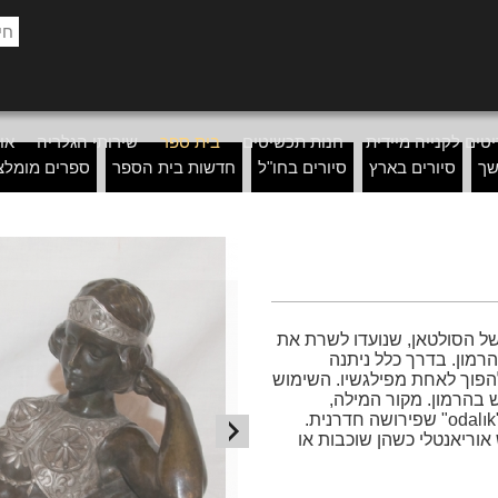
טים לקנייה מיידית
חנות תכשיטים
בית ספר
שירותי הגלריה
אוד
שך
סיורים בארץ
סיורים בחו"ל
חדשות בית הספר
ספרים מומלצ
ל הסולטאן, שנועדו לשרת את
רמון. בדרך כלל ניתנה
להפוך לאחת מפילגשיו. השימוש
 בהרמון. מקור המילה,
הקיימת בצרפתית, הוא מהמילה הטורקית "odalık" שפירושה חדרנית.
וריאנטלי כשהן שוכבות או