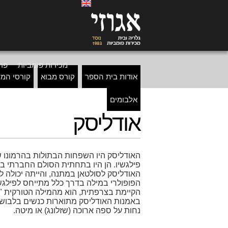
מכירות פומביות
פרי
אודות בית הספר
קורס מבוא
קורסי המ
אלבומים
אודליסק
האודליסק היו השפחות הבתולות בהרמונו ש
פילגשיו. הן היו בתחתית הסולם החברתי בה
האודליסק לסולטאן במתנה, והייתה יכולה 
הפופולרי במילה בדרך כלל מתייחס לפילגש
באמנות האודליסק מתוארות כנשים בלבוש א
נחות על ספה ארוכה (שזלונג) או מיטה.