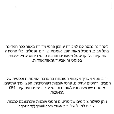
לאחרונה נמסר לנו למכירה עיזבון פרטי מדירה באזור ככר המדינה
בתל אביב, המכיל מאות חפצי אומנות, ציורים ופסלים, כלי חרסינה
עתיקים וכלי קריסטל מפוארים והרבה פרטי ריהוט עתיק איכותי,
בפוסט זה אציג דוגמאות אחדות.
יריב אגוזי מעריך מקצועי המומחה בהערכה אומנותית וכספית של
חפצים ורהיטים עתיקים, פרטי אומנות דקורטיבית, חפצי ערך עתיקים,
אומנות ישראלית ובינלאומית ופרטי עיצוב ישנים ועתיקים 054-
7626439
ניתן לשלוח צילומים של פריטים וחפצי אומנות שברצונכם למכור,
ישירות למייל של יריב אגוזי: egoziart@gmail.com