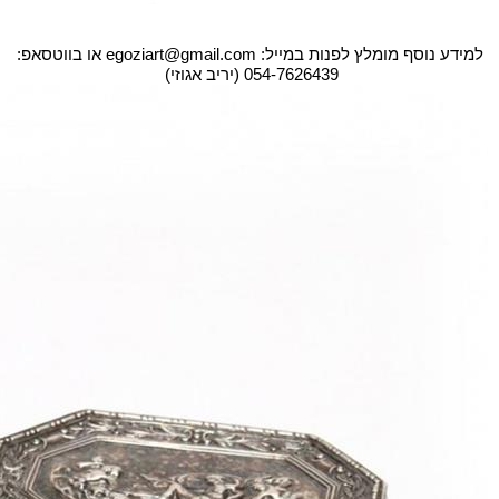
למידע נוסף מומלץ לפנות במייל: egoziart@gmail.com או בווטסאפ:
054-7626439 (יריב אגוזי)