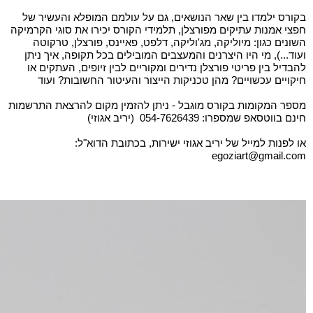
בקורס ילמדו בין שאר הנושאים, גם על עולמם המופלא והעשיר של
חפצי אמנות עתיקים מפורצלן, תלמידי הקורס יכירו את סוגי הקרמיקה
השונים כגון: מיוליקה, מג'וליקה, דלפט, פאיינס, פורצלן, טרקוטה
ועוד...), מי היו היצרנים והמעצבים המובילים בכל תקופה, איך ניתן
להבדיל בין פריטי פורצלן נדירים ומקוריים לבין זיופים, העתקים או
חיקויים עכשויים? מהן טכניקות הייצור והעיטור החשובות? ועוד
מספר המקומות בקורס מוגבל - ניתן להזמין מקום להרצאת התרשמות
חינם בווטסאפ שמספרו: 054-7626439 (יריב אגוזי)
או לפנות למייל של יריב אגוזי ישירות, בכתובת הדוא"ל:
egoziart@gmail.com