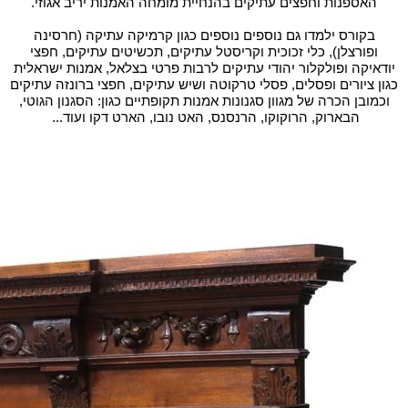
האספנות וחפצים עתיקים בהנחיית מומחה האמנות יריב אגוזי.
בקורס ילמדו גם נוספים נוספים כגון קרמיקה עתיקה (חרסינה
ופורצלן), כלי זכוכית וקריסטל עתיקים, תכשיטים עתיקים, חפצי
יודאיקה ופולקלור יהודי עתיקים לרבות פרטי בצלאל, אמנות ישראלית
כגון ציורים ופסלים, פסלי טרקוטה ושיש עתיקים, חפצי ברונזה עתיקים
וכמובן הכרה של מגוון סגנונות אמנות תקופתיים כגון: הסגנון הגוטי,
הבארוק, הרוקוקו, הרנסנס, האט נובו, הארט דקו ועוד...