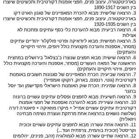
בארכיטקטורה, עיצוב פנים, חפצי אומנות דקורטיבית ותכשיטים שיוצרו
בין השנים 1890-1917
3. הרצאה שלישית: מבוא להכרת המאפיינים של סגנון הארט דקו
בארכיטקטורה, עיצוב פנים, חפצי אומנות דקורטיבית ותכשיטים שיוצרו
בין השנים 1920-1935
4. הרצאה רביעית: מבוא להערכת כלי כסף עתיקים ומתכות לא
אצילות
5. הרצאה חמישית: מבוא ליודאיקה ופרטי פולקלור יהודיים עתיקים
(מסחר, אספנות והערכה מקצועית כולל זיופים, וזיהוי חיקויים
והעתקים)
6. הרצאה שישית: מבוא חפצים שנוצרו ב'בצלאל' בירושלים במחצית
הראשונה של המאה העשרים (מסחר, אספנות והערכה מקצועית כולל
זיופים, וזיהוי חיקויים והעתקים)
7. הרצאה שביעית: הכרת המאפיינים של סגנונות חשובים באומנות
דקורטיבית (גוטי, רנסנס, בארוק, רוקוקו ואמפייר)
8. הרצאה שמינית: הכרת שוק האומנות הישראלי מקדישמן ועד יוסל
ברגנר
9. הרצאה תשיעית: מבוא לחפצים ופסלים עתיקים עשויים ברונזה
10. הרצאה עשירית: מבוא להערכה ואספנות של חפצי אומנות
דקורטיבית עתיקים עשויים אמייל + מיקרו מוזאיקה + פיאטרה דורה
(שלושה נושאים בהרצאה אחת מרתקת ועוצרת נשימה מבחינה
ויזואלית)
11. הרצאה אחת עשרה: מבוא לחפצים עתיקים עשויים זכוכית
וקריסטל (זכוכית בוהמית, צרפתית ועוד...)
12. הרצאה שתיים עשרה: מבוא לגמולוגיה (זהב, פנינים, יהלומים