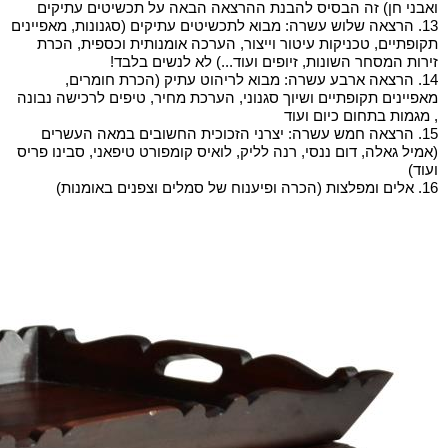
ואבני חן) זה הבסיס להבנת ההרצאה הבאה על תכשיטים עתיקים
13. הרצאה שלוש עשרה: מבוא לתכשיטים עתיקים (סגנונות, מאפיינים
תקופתיים, טכניקות עיטור וייצור, הערכה אומנותית וכספית, הכרת
זירות המסחר השונות, זיופים ועוד...) לא לנשים בלבד!
14. הרצאה ארבע עשרה: מבוא לריהוט עתיק (הכרת חומרים,
מאפיינים תקופתיים ושיוך סגנוני, הערכת מחיר, טיפים לרכישה נבונה
, מגמות בתחום כיום ועוד
15. הרצאה חמש עשרה: יצרני הזכוכית החשובים במאה העשרים
(אמיל גאלה, דום ננסי, רנה לליק, לואיס קומפורט טיפאני, סבינו פריס
ועוד)
16. אלים ומפלצות (הכרה ופיענוח של סמלים וצפנים באומנות)