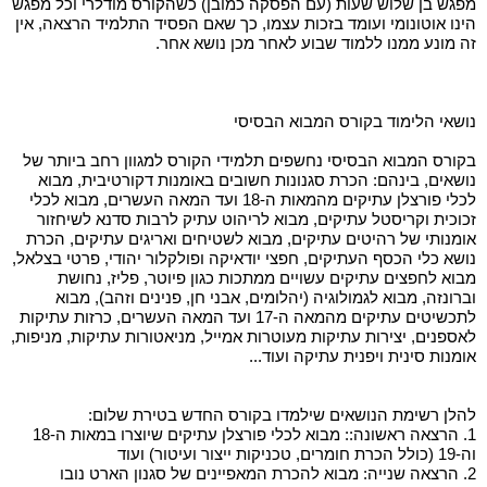
מפגש בן שלוש שעות (עם הפסקה כמובן) כשהקורס מודלרי וכל מפגש
הינו אוטונומי ועומד בזכות עצמו, כך שאם הפסיד התלמיד הרצאה, אין
זה מונע ממנו ללמוד שבוע לאחר מכן נושא אחר.
נושאי הלימוד בקורס המבוא הבסיסי
בקורס המבוא הבסיסי נחשפים תלמידי הקורס למגוון רחב ביותר של
נושאים, בינהם: הכרת סגנונות חשובים באומנות דקורטיבית, מבוא
לכלי פורצלן עתיקים מהמאות ה-18 ועד המאה העשרים, מבוא לכלי
זכוכית וקריסטל עתיקים, מבוא לריהוט עתיק לרבות סדנא לשיחזור
אומנותי של רהיטים עתיקים, מבוא לשטיחים ואריגים עתיקים, הכרת
נושא כלי הכסף העתיקים, חפצי יודאיקה ופולקלור יהודי, פרטי בצלאל,
מבוא לחפצים עתיקים עשויים ממתכות כגון פיוטר, פליז, נחושת
וברונזה, מבוא לגמולוגיה (יהלומים, אבני חן, פנינים וזהב), מבוא
לתכשיטים עתיקים מהמאה ה-17 ועד המאה העשרים, כרזות עתיקות
לאספנים, יצירות עתיקות מעוטרות אמייל, מניאטורות עתיקות, מניפות,
אומנות סינית ויפנית עתיקה ועוד...
להלן רשימת הנושאים שילמדו בקורס החדש בטירת שלום:
1. הרצאה ראשונה:: מבוא לכלי פורצלן עתיקים שיוצרו במאות ה-18
וה-19 (כולל הכרת חומרים, טכניקות ייצור ועיטור) ועוד
2. הרצאה שנייה: מבוא להכרת המאפיינים של סגנון הארט נובו