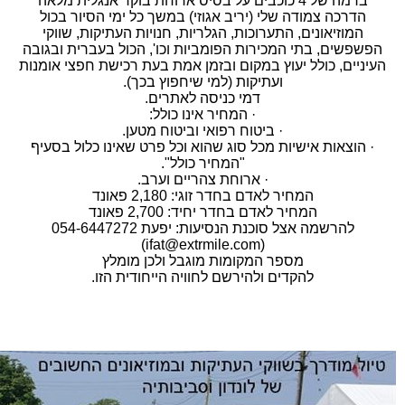
ברמה של 4 כוכבים על בסיס ארוחת בוקר אנגלית מלאה
הדרכה צמודה שלי (יריב אגוזי) במשך כל ימי הסיור בכול
המוזיאונים, התערוכות, הגלריות, חנויות העתיקות, שווקי
הפשפשים, בתי המכירות הפומביות וכו', הכול בעברית ובגובה
העיניים, כולל יעוץ במקום ובזמן אמת בעת רכישת חפצי אומנות
ועתיקות (למי שיחפוץ בכך).
דמי כניסה לאתרים.
· המחיר אינו כולל:
· ביטוח רפואי וביטוח מטען.
· הוצאות אישיות מכל סוג שהוא וכל פרט שאינו כלול בסעיף
"המחיר כולל".
· ארוחת צהריים וערב.
המחיר לאדם בחדר זוגי: 2,180 פאונד
המחיר לאדם בחדר יחיד: 2,700 פאונד
להרשמה אצל סוכנת הנסיעות: יפעת 054-6447272
(ifat@extrmile.com)
מספר המקומות מוגבל ולכן מומלץ
להקדים ולהירשם לחוויה הייחודית הזו.