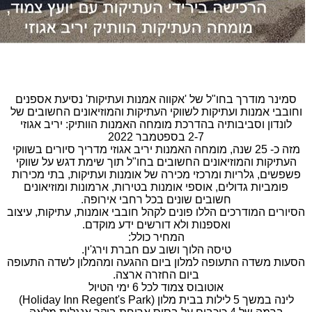
סמינר מודרך בחו"ל של 'אקווה אמנות ועתיקות' נסיעת אספנים
וחובבי אמנות ועתיקות לשווקי העתיקות והמוזיאונים החשובים של
לונדון וסביבותיה בהדרכת מומחה האמנות הוותיק: יריב אגוזי
2-7 בספטמבר 2022
מזה כ- 25 שנה, מומחה האמנות יריב אגוזי מדריך סיורים בשווקי
העתיקות והמוזיאונים החשובים בחו"ל תוך שימת דגש על שווקי
פשפשים, גלריות ומרכזי מכירה של אומנות ועתיקות, בתי מכירות
פומביות גדולים, אוספי אומנות בטירות, ארמונות ומוזיאונים
חשובים שונים בכל רחבי אירופה.
הסיורים המודרכים הללו פונים לקהל חובבי אומנות, עתיקות, עיצוב
ואספנות ולא דורשים ידע מוקדם.
המחיר כולל:
טיסה הלוך ושוב עם חברת וירג'ין.
הסעות משדה התעופה למלון ביום ההגעה ומהמלון לשדה התעופה
ביום החזרה ארצה.
אוטובוס צמוד לכל 6 ימי הטיול
לינה במשך 5 לילות בבית מלון (Holiday Inn Regent's Park)