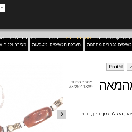
טים לקנייה מיידית
חנות תכשיטים
בית ספר
שירותי הגלריה
אוד
שיטים נבחרים מהחנות
הערכת תכשיטים ומטבעות
מכירה וקניה ש
ק
Pin it
h
מהמאה
מספר ברקוד
#839011369
19, כפי הנראה תימני, משולב כסף נמוך, חרוזי