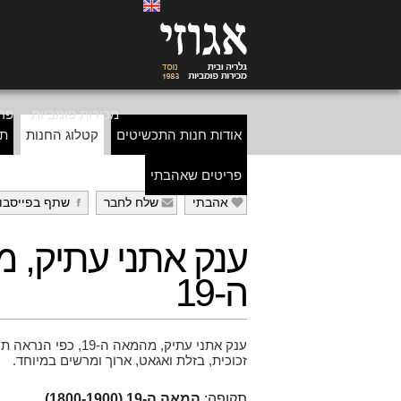
מכירות פומביות
פרי
אודות חנות התכשיטים
קטלוג החנות
תכ
פריטים שאהבתי
אהבתי
שלח לחבר
שתף בפייסבו
g
f
e
ענק אתני עתיק, 
ה-19
ענק אתני עתיק, מהמאה ה-
זכוכית, בזלת ואגאט, ארוך ומרשים במיוחד.
תקופה:
המאה ה-19 (1800-1900)