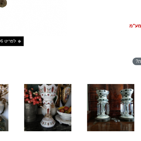
מע"מ
לפריט 196
j
ה?