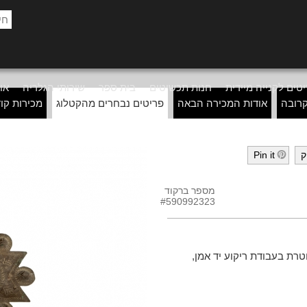
טים לקנייה מיידית
חנות תכשיטים
בית ספר
שירותי הגלריה
אוד
רובה
אודות המכירה הבאה
פריטים נבחרים מהקטלוג
מכירות קו
ק
Pin it
h
מספר ברקוד
#590992323
טרת בעבודת ריקוע יד אמן,