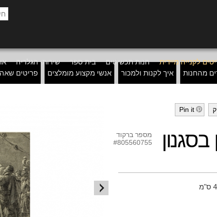
טים לקנייה מיידית
חנות תכשיטים
בית ספר
שירותי הגלריה
אוד
ים מהחנות
איך לקנות ולמכור
אנשי מקצוע מומלצים
פריטים שאה
ק
Pin it
h
בסגנון
מספר ברקוד
#805560755