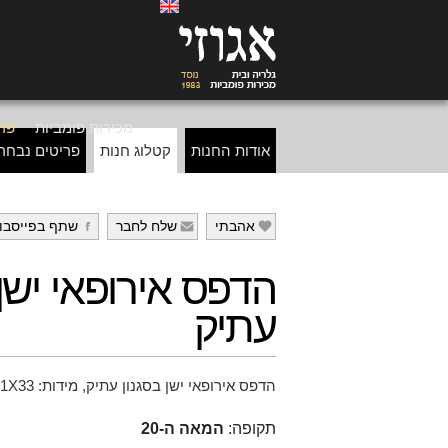
מכירות פומביות
פרי
אודות החנות
קטלוג חנות
פריטים נבחר
אהבתי
שלח לחבר
שתף בפייסבו
g
f
e
הדפס אירופאי ישן 
עתיק
הדפס אירופאי ישן בסגנון עתיק, מידות: 41X33 ס"מ
תקופה:
המאה ה-20