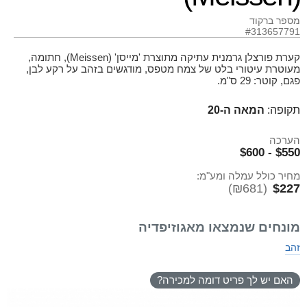
מספר ברקוד
#313657791
קערת פורצלן גרמנית עתיקה מתוצרת 'מייסן' (Meissen), חתומה,
מעוטרת עיטורי בלט של צמח מטפס, מודגשים בזהב על רקע לבן,
פגם, קוטר: 29 ס"מ.
תקופה:
המאה ה-20
הערכה
$550 - $600
מחיר כולל עמלה ומע"מ:
(₪681)
$227
מונחים שנמצאו מאגוזיפדיה
זהב
האם יש לך פריט דומה למכירה?