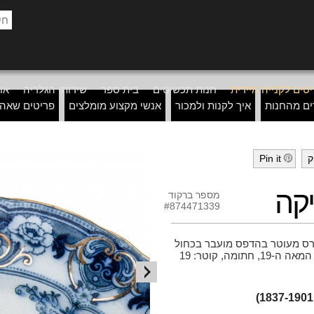
טים לקנייה מיידית
חנות תכשיטים
בית ספר
שירותי הגלריה
אוד
ים מהחנות
איך לקנות ולמכור
אנשי מקצוע מומלצים
פריטים שאה
ק
Pin it
h
קה
מספר ברקוד
#874471339
חרס מעוטר בהדפס מועבר בכחול
קובלט (Flow Blue) ובזהב, הרבע האחרון של המאה ה-19, חתומה, קוטר: 19