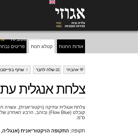
מכירות פומביות
פרי
אודות החנות
קטלוג חנות
פריטים נבחר
אהבתי
שלח לחבר
שתף בפייסבו
g
f
e
צלחת אנגלית עתי
צלחת אנגלית עתיקה (ויקטוריאנית), עשויה 
ס"מ.
תקופה:
התקופה הויקטוריאנית (אנגליה, 1837-1901)