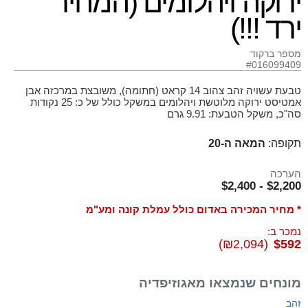
ירוקה ויהלומים (המחיר
ירד !!!)
מספר ברקוד
#016099409
טבעת עשויה זהב צהוב 14 קראט (חתומה), משובצת במרכזה אבן
אמטיסט ירוקה מלוטשת ויהלומים במשקל כולל של כ: 25 נקודות
סה"כ, משקל הטבעת: 9.91 גרם
תקופה:
המאה ה-20
הערכה
$2,200 - $2,400
* מחיר המכירה באדום כולל עמלת קונה ומע"מ
נמכר ב:
(₪2,094)
$592
מונחים שנמצאו מאגוזיפדיה
זהב