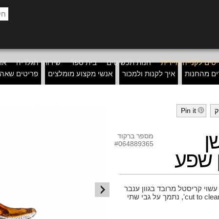
טים לקנייה מיידית
חנות תכשיטים
בית ספר
שירותי הגלריה
אוד
ים מהחנות
איך לקנות ולמכור
אנשי מקצוע מומלצים
פריטים שאה
ק
Pin it
h
ן
מספר ברקוד
#064889365
ן שפע
 עשוי קריסטל מרובד בגוון ענבר
על שקוף, מעוטר בעבודת ליטוש ידנית מסוג 'cut to clear', נתמך על גבי שתי