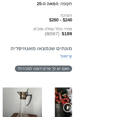
תקופה:
המאה ה-20
הערכה
$240 - $260
מחיר כולל עמלה ומע"מ:
(₪567)
$189
מונחים שנמצאו מאגוזיפדיה
קריסטל
האם יש לך פריט דומה למכירה?