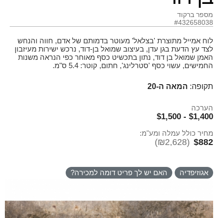
מספר ברקוד
#432658038
לוח אמייל מתוצרת 'בצלאל' מעוטר בדמותם של אדם, חווה והנחש
לצד עץ הדעת בגן עדן, בעיצוב שמואל בן-דוד, נרכש ישירות מעיזבון
האמן שמואל בן דוד, נתון בתכשיט כסף מאוחר כפי הנראה משנות
החמישים, עשוי כסף 'סטרלינג', חתום, קוטר: 5.4 ס"מ.
תקופה:
המאה ה-20
הערכה
$1,400 - $1,500
מחיר כולל עמלה ומע"מ:
(₪2,628)
$882
אגוזיפדיה
האם יש לך פריט דומה למכירה?