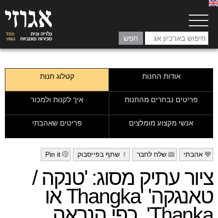
אודות החנות
קטלוג חנות
פריטים נבחרים מהחנות
איך לקנות ולמכור
אנשי מקצוע מומלצים
פריטים שאהבתי
אהבתי
שלח לחבר
שתף בפייסבוק
Pin it
h
g
f
e
ציור עתיק מסוג: 'טנקה /
טאנגקה' 'Thangka או
Thanka', כפי הנראה