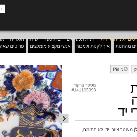
טים לקנייה מיידית
חנות תכשיטים
בית ספר
שירותי הגלריה
אוד
ים מהחנות
איך לקנות ולמכור
אנשי מקצוע מומלצים
פריטים שאה
ק
Pin it
h
ת
מספר ברקוד
#141105393
ה
 יד
ן מעוטר ציורי יד, לא חתומה,