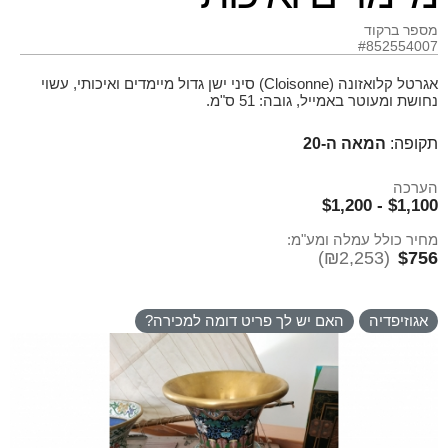
מספר ברקוד
#852554007
אגרטל קלואזונה (Cloisonne) סיני ישן גדול מיימדים ואיכותי, עשוי
נחושת ומעוטר באמייל, גובה: 51 ס"מ.
תקופה:
המאה ה-20
הערכה
$1,100 - $1,200
מחיר כולל עמלה ומע"מ:
(₪2,253)
$756
אגוזיפדיה
האם יש לך פריט דומה למכירה?