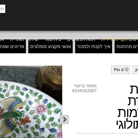
טים לקנייה מיידית
חנות תכשיטים
בית ספר
שירותי הגלריה
אוד
ים מהחנות
איך לקנות ולמכור
אנשי מקצוע מומלצים
פריטים שאה
ק
Pin it
h
ת
מספר ברקוד
#244162007
ת
מות
לוגי