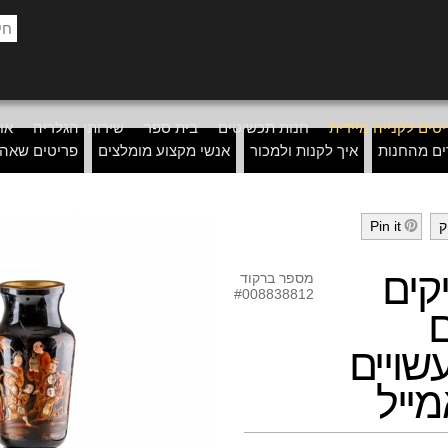
טים לקנייה מיידית
חנות תכשיטים
בית ספר
שירותי הגלריה
אוד
ים מהחנות
איך לקנות ולמכור
אנשי מקצוע מומלצים
פריטים שאה
ק
Pin it
h
יקים
מספר ברקוד
#008838812
ם
שויים
ייל