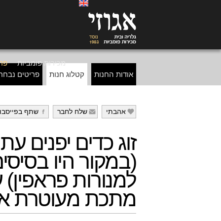
מכירות פומביות
פרי
אודות החנות
קטלוג חנות
פריטים נבחר
אהבתי
שלח לחבר
שתף בפייסבו
g
f
e
זוג כדים יפנים עת
(במקור היו בסיסי
למנורות פראפין) ע
מתכת מעוטרת אמ