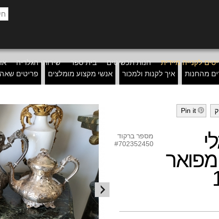
טים לקנייה מיידית
חנות תכשיטים
בית ספר
שירותי הגלריה
אוד
ים מהחנות
איך לקנות ולמכור
אנשי מקצוע מומלצים
פריטים שאה
ק
Pin it
h
י
מספר ברקוד
#702352450
 מפואר
ה-19