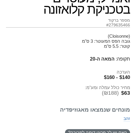
בטכניקת קלואזונה
מספר ברקוד
#279635466
(Cloisonne)
גובה הפס המעוטר: 3 ס"מ
קוטר: 5.5 ס"מ
תקופה:
המאה ה-20
הערכה
$140 - $160
מחיר כולל עמלה ומע"מ:
(₪188)
$63
מונחים שנמצאו מאגוזיפדיה
זהב
האם יש לך פריט דומה למכירה?