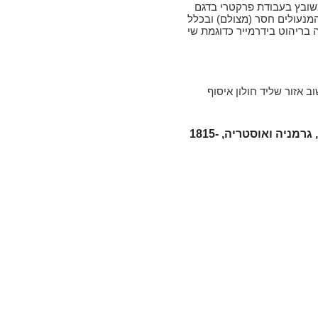
שובץ בעבודת פרקטרי בדגם
מנעולים חסר (מצולם) ובכלל
בריהוט בידרמייר כדוגמת שי
 אזור שליד חולון איסוף
תקופת בידרמייר ('Biedermeier', גרמניה ואוסטריה, 1815-