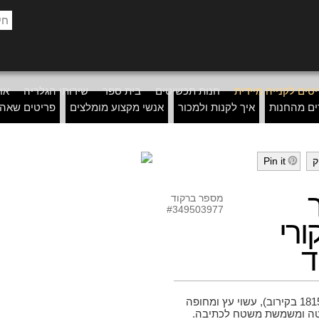
טים לקנייה מיידית
חנות תכשיטים
בית ספר
שירותי הגלריה
אוד
ים מהחנות
איך לקנות ולמכור
אנשי מקצוע מומלצים
פריטים שאה
ק
Pin it
h
מספר ברקוד
#349503977
Bi) מקורי
ד
מהמחצית הראשונה של המאה ה-19 (1815-1848 בקירוב), עשוי עץ ומחופה
 מטה ומשמשת משטח לכתיבה.