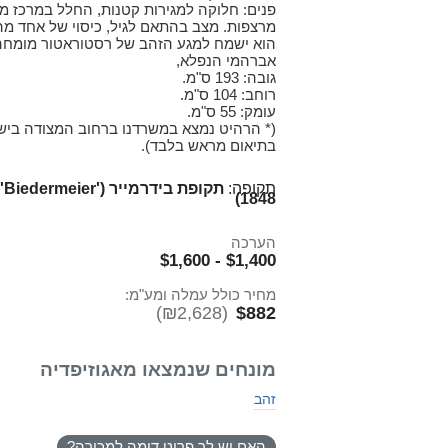
פנים: חלוקה למגירות קטנות, החלל במרכז מ
מרצפות. מצב בהתאם לגיל, כיסוי של אחד מה
הוא ישמח למגע הזהב של רסטוראטור מומחה 
אברהמי הנפלא,
גובה: 193 ס"מ.
רוחב: 104 ס"מ.
עומק: 55 ס"מ.
(* הרהיט נמצא במשרדנו ברחוב המצודה בישוב
בתיאום מראש בלבד).
תקופה:
1848)
הערכה
$1,400 - $1,600
מחיר כולל עמלה ומע"מ:
(₪2,628)
$882
מונחים שנמצאו מאגוזיפדיה
זהב
האם יש לך פריט דומה למכירה?