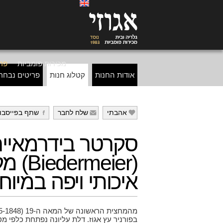
מכירות פומביות
פרי
אודות החנות
קטלוג חנות
פריטים נבחר
אהבתי
שלח לחבר
שתף בפייסבו
g
f
e
סקרטר בידרמאייר
(edermeier
איכותי ויפה במיוח
בפורניר עץ אגוז. דלת עליונה נפתחת כלפי