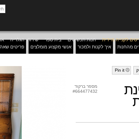
טים לקנייה מיידית
חנות תכשיטים
בית ספר
שירותי הגלריה
אוד
ים מהחנות
איך לקנות ולמכור
אנשי מקצוע מומלצים
פריטים שאה
ק
Pin it
h
נת
מספר ברקוד
#664477432
ת