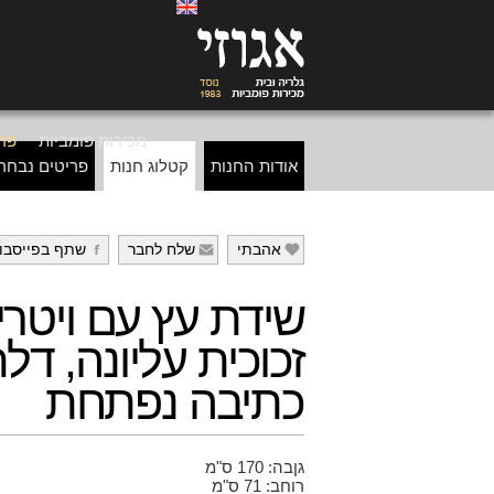
מכירות פומביות
פרי
אודות החנות
קטלוג חנות
פריטים נבחר
אהבתי
שלח לחבר
שתף בפייסבו
g
f
e
שידת עץ עם ויטרי
זכוכית עליונה, דל
כתיבה נפתחת
גןבה: 170 ס"מ
רוחב: 71 ס"מ