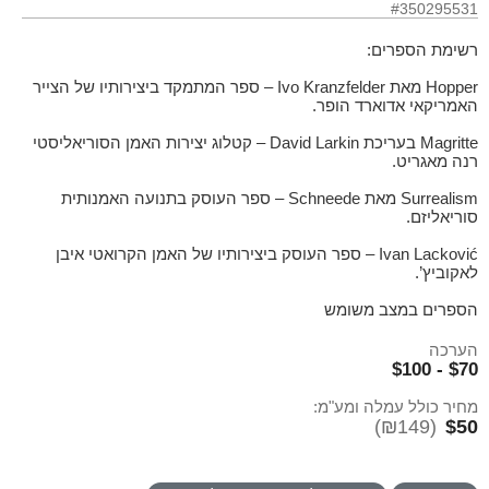
#350295531
רשימת הספרים:
Hopper מאת Ivo Kranzfelder – ספר המתמקד ביצירותיו של הצייר
האמריקאי אדוארד הופר.
Magritte בעריכת David Larkin – קטלוג יצירות האמן הסוריאליסטי
רנה מאגריט.
Surrealism מאת Schneede – ספר העוסק בתנועה האמנותית
סוריאליזם.
Ivan Lacković – ספר העוסק ביצירותיו של האמן הקרואטי איבן
לאקוביץ’.
הספרים במצב משומש
הערכה
$70 - $100
מחיר כולל עמלה ומע"מ:
(₪149)
$50