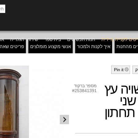
טים לקנייה מיידית
חנות תכשיטים
בית ספר
שירותי הגלריה
אוד
ים מהחנות
איך לקנות ולמכור
אנשי מקצוע מומלצים
פריטים שאה
ק
Pin it
h
ויה עץ
מספר ברקוד
#253841391
 , שני
 תחתון