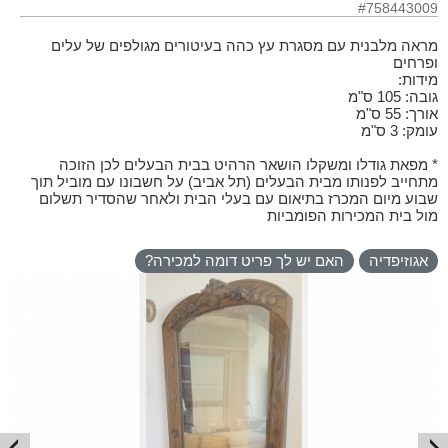
#758443009
מראה מלבנית עם מסגרת עץ כהה בעיטורים מגולפים של עלים
ופרחים
מידות:
גובה: 105 ס"מ
אורך: 55 ס"מ
עומק: 3 ס"מ
* מפאת גודלו ומשקלו הושאר הרהיט בבית הבעלים לכן הזוכה
מתחייב לפנותו מבית הבעלים (תל אביב) על חשבונו עם מוביל תוך
שבוע מיום המכרז בתיאום עם בעלי הבית ולאחר שהסדיר תשלום
מול בית המכירות הפומביות
אגוזיפדיה
האם יש לך פריט דומה למכירה?