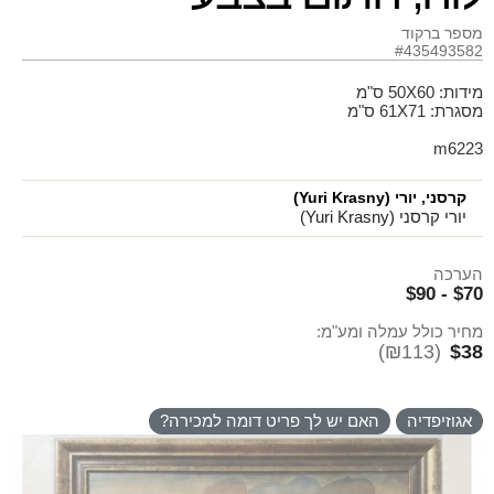
מספר ברקוד
#435493582
מידות: 50X60 ס"מ
מסגרת: 61X71 ס"מ
m6223
קרסני, יורי (Yuri Krasny)
יורי קרסני (Yuri Krasny)
הערכה
$70 - $90
מחיר כולל עמלה ומע"מ:
(₪113)
$38
אגוזיפדיה
האם יש לך פריט דומה למכירה?