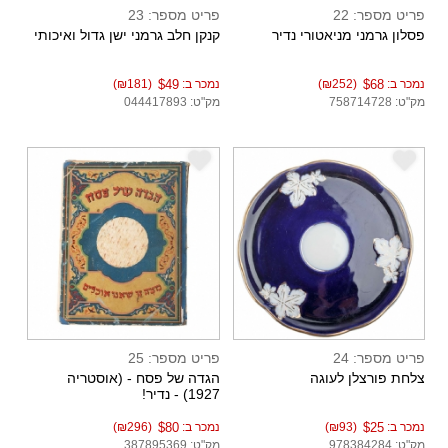
פריט מספר: 22
פריט מספר: 23
פסלון גרמני מניאטורי נדיר
קנקן חלב גרמני ישן גדול ואיכותי
נמכר ב:
$68
(₪252)
נמכר ב:
$49
(₪181)
מק"ט: 758714728
מק"ט: 044417893
e
e
פריט מספר: 24
פריט מספר: 25
צלחת פורצלן לעוגה
הגדה של פסח - (אוסטריה
1927) - נדיר!
נמכר ב:
$25
(₪93)
נמכר ב:
$80
(₪296)
מק"ט: 978384284
מק"ט: 387895369