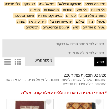
טרקוטה וחימר
יודאיקה ובצלאל
ישראליאנה
כלי כסף
כלי מדידה
כלי מטבח
כלי נשק
מנורות
מניאטורות
מראות
נחושת, פליז וברזל
ספרים
עטים וקסתות דיו
פיוטר ושפלטר
פיסול
ציור
צילום
קרמיקה ופורצלן
ריהוט עתיק
שונות
שטיחים ואריגים
שיש
שעונים וברומטרים
תכשיטים
d
c
מציג 32 תוצאות מתוך 226
התמונות שלהלן עשויות להיות חתוכות. לחץ על פריט כדי לראות את
התמונה כולה ופרטים נוספים.
* מחירי המכירה באדום כוללים עמלת קונה ומע"מ
e
e