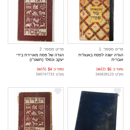
פריט מספר: 1
פריט מספר: 2
הגדה ישנה לפסח באנגלית
הגדה של פסח מאויירת בידי
ועברית
יעקב וכסלר (תשט"ו)
נמכר ב:
$6
(₪22)
נמכר ב:
$4
(₪15)
מק"ט: 340638123
מק"ט: 580747733
e
e