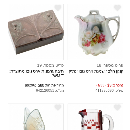
e
e
פריט מספר: 18
פריט מספר: 19
קנקן חלב / שמנת ארט נובו עתיק
תיבה גרמנית ארט נובו מתוצרת:
'WMF'
נמכר ב:
$9
(₪33)
מחיר פתיחה:
$80
(₪296)
מק"ט: 411295690
מק"ט: 642126051
e
e