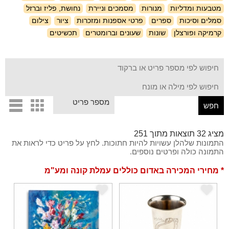
מטבעות ומדליות
מנורות
מסמכים וניירת
נחושת, פליז וברזל
סמלים וסיכות
ספרים
פרטי אספנות ומזכרות
ציור
צילום
קרמיקה ופורצלן
שונות
שעונים וברומטרים
תכשיטים
d
c
מציג 32 תוצאות מתוך 251
התמונות שלהלן עשויות להיות חתוכות. לחץ על פריט כדי לראות את
התמונה כולה ופרטים נוספים.
* מחירי המכירה באדום כוללים עמלת קונה ומע"מ
e
e