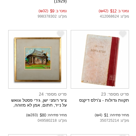
(1929)
נמכר ב:
$12
(₪42)
נמכר ב:
$9
(₪32)
מק"ט: 412068624
מק"ט: 998378302
e
e
פריט מספר: 23
פריט מספר: 24
תקוות גדולות - צ'רלס דיקנס
ציור רומני ישן, גירי פסטל וגואש
על נייר, חתום, אמן לא מזוהה,
מתוארך: 1975
מחיר פתיחה:
$1
(₪4)
מחיר פתיחה:
$80
(₪283)
מק"ט: 350725214
מק"ט: 049580218