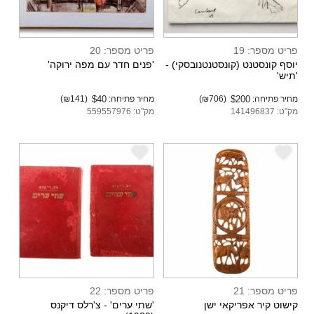
פריט מספר: 19
פריט מספר: 20
יוסף קונסטנט (קונסטנטנובסקי) -
'פנים חדר עם מפה ירוקה'
'תיש'
מחיר פתיחה:
$200
(₪706)
מחיר פתיחה:
$40
(₪141)
מק"ט: 141496837
מק"ט: 559557976
e
e
פריט מספר: 21
פריט מספר: 22
קישוט קיר אפריקאי ישן
'שתי ערים' - צ'רלס דיקנס