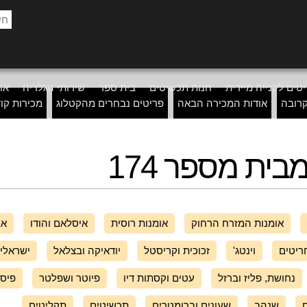
טים לקנייה מיידית
חנות תכשיטים
בית ספר
שירותי הגלריה
אוד
רובה
אודות המכירה הבאה
פריטים נבחרים מהקטלוג
מכירות קו
ית מספר 174
אומנות המזרח הרחוק
אומנות רוסית
איסלאם והודו
אמ
ריטים
וינטג'
זכוכית וקריסטל
יודאיקה ובצלאל
ישראלי
נחושת, פליז וברזל
עטים וקסתות דיו
פיוטר ושפלטר
פיסו
ם
שנהב
שעונים וברומטרים
תכשיטים
תקליטים