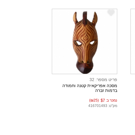
e
פריט מספר: 32
מסכה אפריקאית קטנה וחמודה
בדמות זברה
נמכר ב:
$7
(₪25)
מק"ט: 416701493