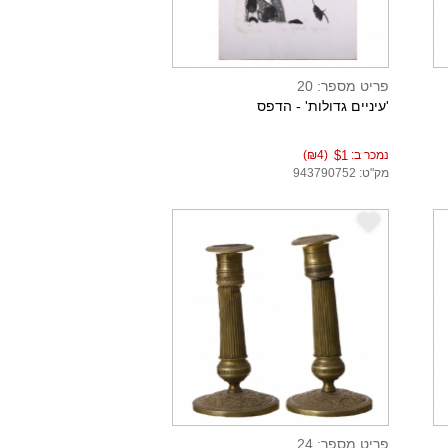
פריט מספר: 20
'עיניים גדולות' - הדפס
נמכר ב:
$1
(₪4)
מק"ט: 943790752
e
פריט מספר: 24