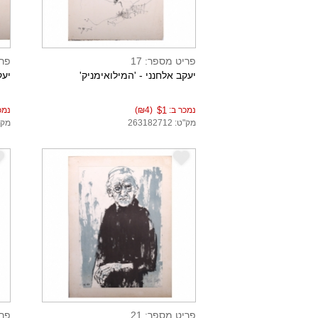
פריט מספר: 17
פרי
יעקב אלחנני - 'המילואימניק'
יעק
נמכר ב:
$1
(₪4)
נמכ
מק"ט: 263182712
מק"ט: 5
e
e
פריט מספר: 21
פרי