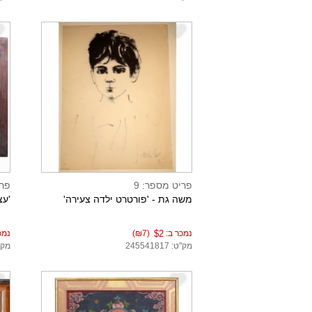
e
e
פריט מספר: 9
פרי
משה גת - 'פורטרט ילדה צעירה'
'עצ
נמכר ב:
$2
(₪7)
נמכ
מק"ט: 245541817
מק"ט: 9
e
e