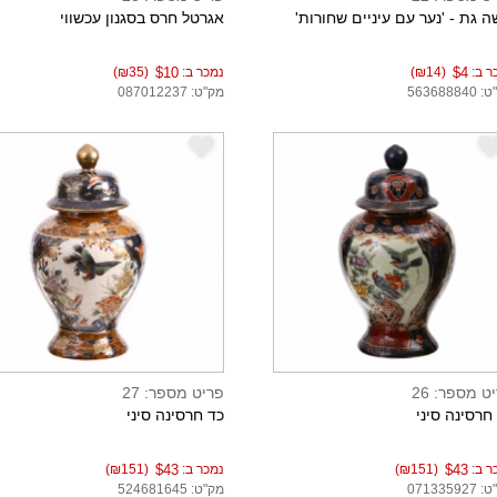
 גת - 'נער עם עיניים שחורות'
אגרטל חרס בסגנון עכשווי
ר ב:
$4
(₪14)
נמכר ב:
$10
(₪35)
56368884
מק"ט: 087012237
e
ט מספר: 26
פריט מספר: 27
חרסינה סיני
כד חרסינה סיני
ר ב:
$43
(₪151)
נמכר ב:
$43
(₪151)
07133592
מק"ט: 524681645