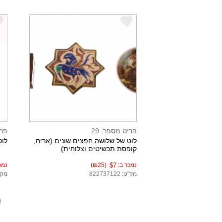
e
e
פריט מספר: 29
פרי
לוט של שלושה חפצים שונים (אריח,
לוט
קופסת תכשיטים וצלוחית)
נמכר ב:
$7
(₪25)
נמכ
מק"ט: 822737122
מק"ט: 3