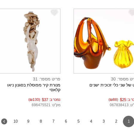
e
ט מספר: 30
פריט מספר: 31
 של שני כלי זכוכית ישנים
מנורת קיר מפוסלת בסגנון ניאו
קלאסי
ר ב:
$25
(₪88)
נמכר ב:
$37
(₪130)
06783841
מק"ט: 696475521
10
9
8
7
6
5
4
3
2
1