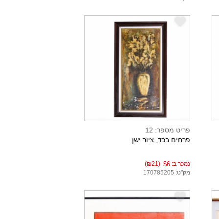
e
פריט מספר: 12
פרחים בכד, ציור ישן
נמכר ב:
$6
(₪21)
מק"ט: 170785205
e