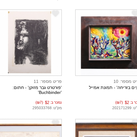
e
ט מספר: 10
פריט מספר: 11
ים בזריחה' - תמונת אמייל
'פורטרט גבר מזוקן' - חתום:
'Buchbinder'
ר ב:
$2
(₪7)
נמכר ב:
$2
(₪7)
20217129
מק"ט: 295033768
e