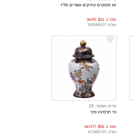
זוג פמוטים עתיקים עשויים פליז
נמכר ב:
$11
(₪39)
מק"ט: 592596107
e
פריט מספר: 28
כד חרסינה סיני
נמכר ב:
$56
(₪197)
מק"ט: 471895725