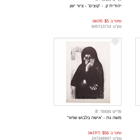
יהודית ק. - 'קוצים' - ציור ישן
נמכר ב:
$5
(₪18)
מק"ט: 845713714
e
פריט מספר: 8
משה גת - 'אישה בלבוש שחור'
נמכר ב:
$56
(₪197)
מק"ט: 247348947