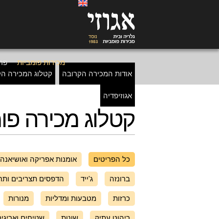
מכירות פומביות
פרי
אודות המכירה הקרובה
קטלוג המכירה הק
אגוזיפדיה
קטלוג מכירה פומב
כל הפריטים
אומנות אפריקה ואושיאנה
ברונזה
ג'ייד
הדפסים תצריבים ותח
כרזות
מטבעות ומדליות
מנורות
ריהוט עתיק
שונות
שטיחים ואריגי