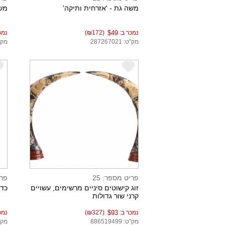
משה גת - 'אזרחית ותיקה'
משה
נמכר ב:
$49
(₪172)
נמכ
מק"ט: 287267021
מק"ט: 0
e
e
פריט מספר: 25
פרי
זוג קישוטים סיניים מרשימים, עשויים
כד 
קרני שור גדולות
נמכר ב:
$93
(₪327)
נמכ
מק"ט: 886519499
מק"ט: 7