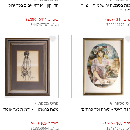
ות בסמטה ירושלמית' - ציור
הדי קון - 'פרחי אביב בכד ירוק'
אטורי
ר ב:
$19
(₪67)
נמכר ב:
$111
(₪390)
76654267
מק"ט: 844747787
e
ט מספר: 6
פריט מספר: 7
ו דוראטי - 'נערה וכד פרחים'
משה ברנשטיין - 'דמות נער עומד'
ר ב:
$68
(₪239)
נמכר ב:
$25
(₪88)
12484247
מק"ט: 313356554