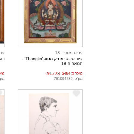
פריט מספר: 13
פרי
ציור טיבטי עתיק מסוג 'Thangka' -
רול
המאה ה-19
נמכר ב:
$494
(₪1,735)
נמכ
מק"ט: 761094239
מק"ט: 2
e
e