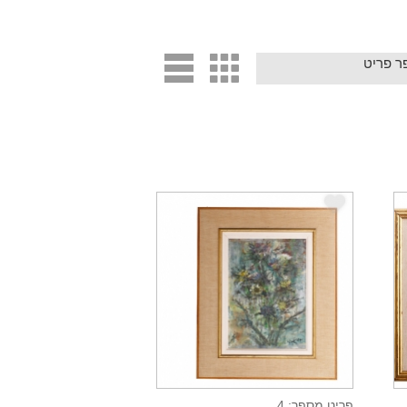
d
c
e
פריט מספר: 4