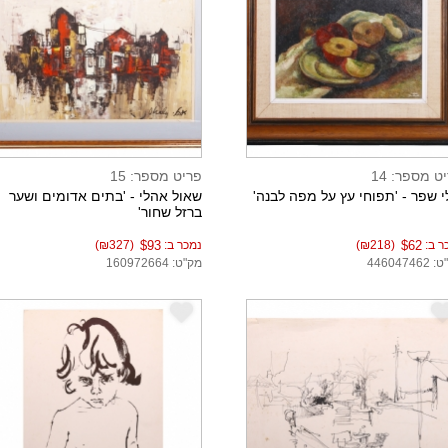
ט מספר: 14
פריט מספר: 15
י שפר - 'תפוחי עץ על מפה לבנה'
שאול אהלי - 'בתים אדומים ושער
ברזל שחור'
ר ב:
$62
(₪218)
נמכר ב:
$93
(₪327)
44604746
מק"ט: 160972664
e