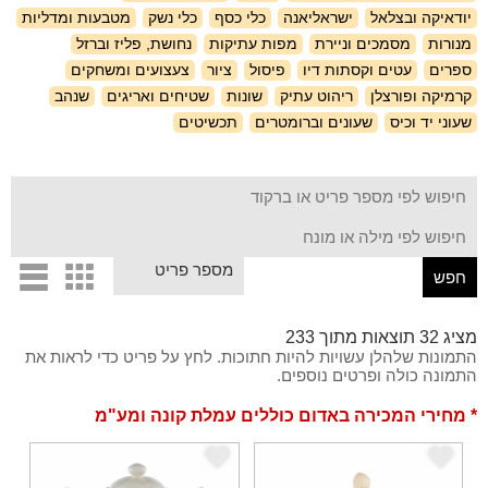
יודאיקה ובצלאל
ישראליאנה
כלי כסף
כלי נשק
מטבעות ומדליות
מנורות
מסמכים וניירת
מפות עתיקות
נחושת, פליז וברזל
ספרים
עטים וקסתות דיו
פיסול
ציור
צעצועים ומשחקים
קרמיקה ופורצלן
ריהוט עתיק
שונות
שטיחים ואריגים
שנהב
שעוני יד וכיס
שעונים וברומטרים
תכשיטים
d
c
מציג 32 תוצאות מתוך 233
התמונות שלהלן עשויות להיות חתוכות. לחץ על פריט כדי לראות את
התמונה כולה ופרטים נוספים.
* מחירי המכירה באדום כוללים עמלת קונה ומע"מ
e
e