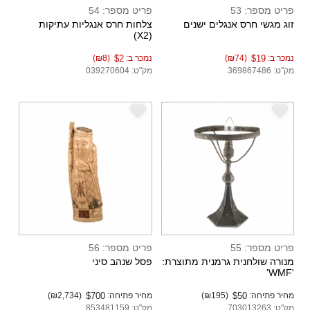
פריט מספר: 53
פריט מספר: 54
זוג מגשי חרס אנגלים ישנים
צלחות חרס אנגליות עתיקות
(X2)
נמכר ב:
$19
(₪74)
נמכר ב:
$2
(₪8)
מק"ט: 369867486
מק"ט: 039270604
e
e
פריט מספר: 55
פריט מספר: 56
מנורה שולחנית גרמנית מתוצרת:
פסל שנהב סיני
'WMF'
מחיר פתיחה:
$50
(₪195)
מחיר פתיחה:
$700
(₪2,734)
מק"ט: 703013263
מק"ט: 853481159