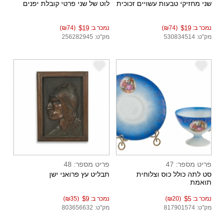
שני מחזיקי טבעות עשויים זכוכית
לוט של שני פרטי קובלת יפנים
נמכר ב:
$19
(₪74)
נמכר ב:
$19
(₪74)
מק"ט: 530834514
מק"ט: 256282945
e
e
פריט מספר: 47
פריט מספר: 48
סט לתה כולל כוס וצלוחית
תבליט עץ פרואני ישן
תואמת
נמכר ב:
$5
(₪20)
נמכר ב:
$9
(₪35)
מק"ט: 817901574
מק"ט: 803656632