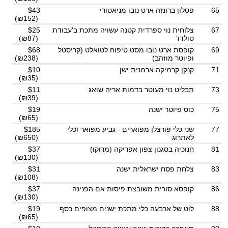
65
פסלון ברונזה ארט נובו מניאטורי
$43
(₪152)
67
צלוחית נוי ספרדית קטנה עשויה מתכת ב'עבודת
$25
טולדו'
(₪87)
69
קופסת ארט נובו מסט טיפוח לטואלט (קריסטל
$68
ופיוטר מוזהב)
(₪238)
71
קנקן קרמיקה ארמנית ישן
$10
(₪35)
73
תבליט נוי מעוטר בדמות אריה שואג
$11
(₪39)
75
כוס פיוטר ישנה
$19
(₪65)
77
שני כלי פורצלן מפוארים - גביע מפואר וכלי
$185
לאתרוג
(₪650)
81
חנוכיה בסגנון צפון אפריקה (מרוקו)
$37
(₪130)
83
צלחת פסח ישראלית ישנה
$31
(₪108)
86
קופסא סורית משובצת פיסות אם הפנינה
$37
(₪130)
88
לוט של ארבעה כלי מתכת ישנים מצופים כסף
$19
(₪65)