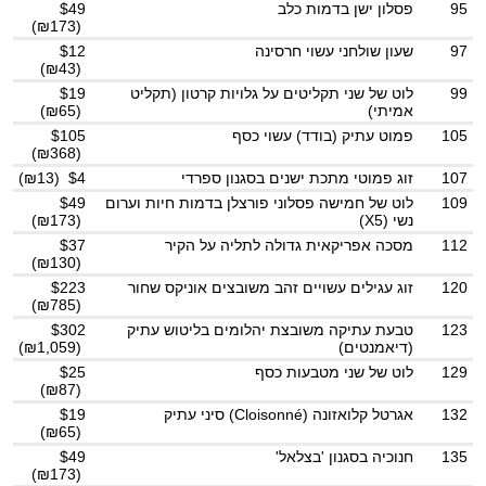
95
פסלון ישן בדמות כלב
$49
(₪173)
97
שעון שולחני עשוי חרסינה
$12
(₪43)
99
לוט של שני תקליטים על גלויות קרטון (תקליט
$19
אמיתי)
(₪65)
105
פמוט עתיק (בודד) עשוי כסף
$105
(₪368)
107
זוג פמוטי מתכת ישנים בסגנון ספרדי
$4 (₪13)
109
לוט של חמישה פסלוני פורצלן בדמות חיות וערום
$49
נשי (X5)
(₪173)
112
מסכה אפריקאית גדולה לתליה על הקיר
$37
(₪130)
120
זוג עגילים עשויים זהב משובצים אוניקס שחור
$223
(₪785)
123
טבעת עתיקה משובצת יהלומים בליטוש עתיק
$302
(דיאמנטים)
(₪1,059)
129
לוט של שני מטבעות כסף
$25
(₪87)
132
אגרטל קלואזונה (Cloisonné) סיני עתיק
$19
(₪65)
135
חנוכיה בסגנון 'בצלאל'
$49
(₪173)