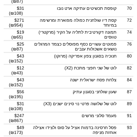
(₪87)
70
קופסת תכשיטים עתיקה ארט נובו
$31
(₪108)
72
קסת דיו שולחנית כפולה מפוארת ומרשימה
$271
במיוחד
(₪954)
74
תמונה דקורטיבית לתליה על הקיר (מרקטרי)
$19
טווסים
(₪65)
76
פמוטים עשויים כסף מפוסלים כצמד המרגלים
$25
נושאים אשכולות ענבים
(₪87)
80
חנוכיה בסגנון צפון אפריקה (מרוקו)
$43
(₪152)
82
לוט של שני חפצי מתכת (X2)
$12
(₪43)
84
צלחת פסח ישראלית ישנה
$43
(₪152)
87
שעון שולחני בסגנון עתיק
$56
(₪195)
89
לוט של שלושה פרטי נוי סינים ישנים (X3)
$31
(₪108)
91
מעמד סלוני מרשים
$247
(₪867)
93
פסל חרסינה בדמות אציל על סוס ולצידו אצילה
$49
אוחזת מניפה
(₪173)