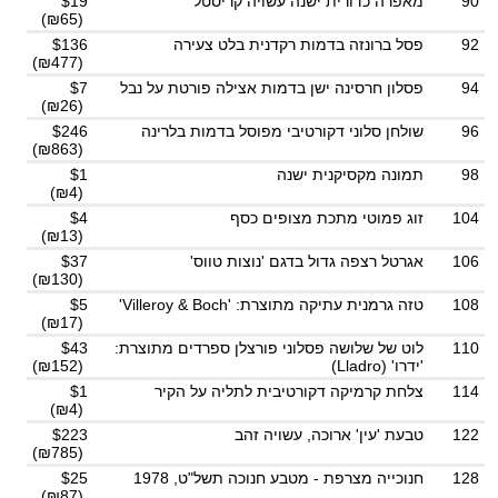
90
מאפרה כדורית ישנה עשויה קריסטל
$19
(₪65)
92
פסל ברונזה בדמות רקדנית בלט צעירה
$136
(₪477)
94
פסלון חרסינה ישן בדמות אצילה פורטת על נבל
$7
(₪26)
96
שולחן סלוני דקורטיבי מפוסל בדמות בלרינה
$246
(₪863)
98
תמונה מקסיקנית ישנה
$1
(₪4)
104
זוג פמוטי מתכת מצופים כסף
$4
(₪13)
106
אגרטל רצפה גדול בדגם 'נוצות טווס'
$37
(₪130)
108
טזה גרמנית עתיקה מתוצרת: 'Villeroy & Boch'
$5
(₪17)
110
לוט של שלושה פסלוני פורצלן ספרדים מתוצרת:
$43
'ידרו' (Lladro)
(₪152)
114
צלחת קרמיקה דקורטיבית לתליה על הקיר
$1
(₪4)
122
טבעת 'עין' ארוכה, עשויה זהב
$223
(₪785)
128
חנוכייה מצרפת - מטבע חנוכה תשל"ט, 1978
$25
(₪87)