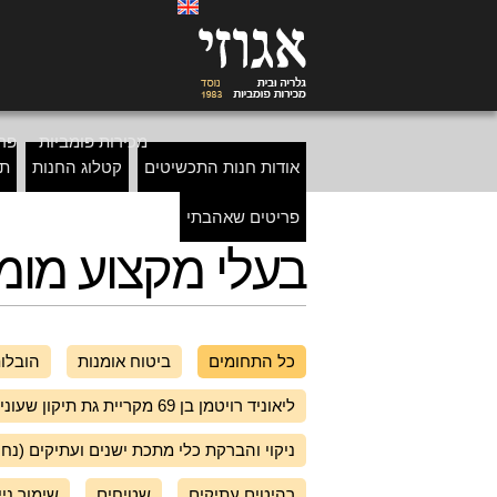
מכירות פומביות
פרי
אודות חנות התכשיטים
קטלוג החנות
תכ
פריטים שאהבתי
בעלי מקצוע מומ
כל התחומים
ביטוח אומנות
הובלו
ליאוניד רויטמן בן 69 מקריית גת תיקון שעונים עתיקים - 052-4269856
ניקוי והברקת כלי מתכת ישנים ועתיקים (נחו
רהיטים עתיקים
שטיחים
שימור ניי