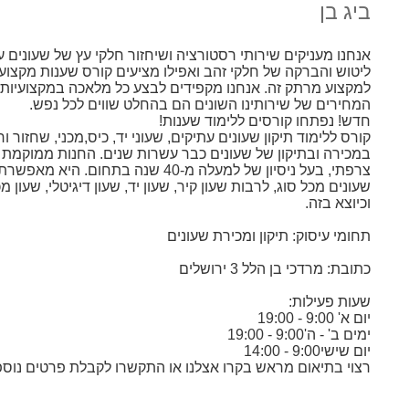
ביג בן
אנחנו מעניקים שירותי רסטורציה ושיחזור חלקי עץ של שעונים 
ליטוש והברקה של חלקי זהב ואפילו מציעים קורס שענות מקצוע
למקצוע מרתק זה. אנחנו מקפידים לבצע כל מלאכה במקצועיות 
המחירים של שירותינו השונים הם בהחלט שווים לכל נפש.
חדש! נפתחו קורסים ללימוד שענות!
קורס ללימוד תיקון שעונים עתיקים, שעוני יד, כיס,מכני, שחזור ו
במכירה ובתיקון של שעונים כבר עשרות שנים. החנות ממוקמת 
צרפתי, בעל ניסיון של למעלה מ-40 שנה בתח
שעונים מכל סוג, לרבות שעון קיר, שעון יד, שעון דיגיטלי, שעון מכני
וכיוצא בזה.
תחומי עיסוק: תיקון ומכירת שעונים
כתובת: מרדכי בן הלל 3 ירושלים
שעות פעילות:
יום א' 9:00 - 19:00
ימים ב' - ה'9:00 - 19:00
יום שישי9:00 - 14:00
רצוי בתיאום מראש בקרו אצלנו או התקשרו לקבלת פרטים נוספים- 3227441