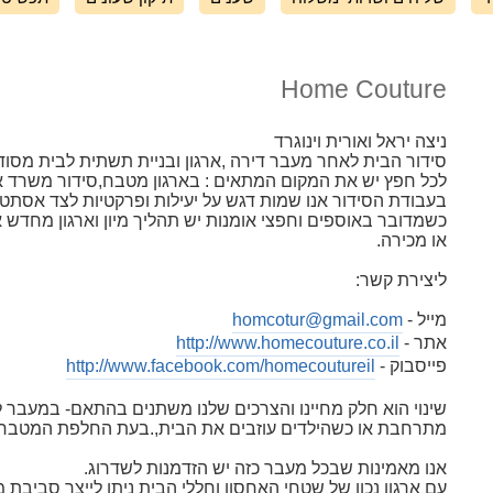
Home Couture
ניצה יראל ואורית וינוגרד
סידור הבית לאחר מעבר דירה ,ארגון ובניית תשתית לבית מסוד
לכל חפץ יש את המקום המתאים : בארגון מטבח,סידור משרד א
בעבודת הסידור אנו שמות דגש על יעילות ופרקטיות לצד אסתטיק
כשמדובר באוספים וחפצי אומנות יש תהליך מיון וארגון מחדש 
או מכירה.
ליצירת קשר:
מייל -
homcotur@gmail.com
אתר -
http://www.homecouture.co.il
פייסבוק -
http://www.facebook.com/homecoutureil
שינוי הוא חלק מחיינו והצרכים שלנו משתנים בהתאם- במעב
מתרחבת או כשהילדים עוזבים את הבית,.בעת החלפת המטבח או
אנו מאמינות שבכל מעבר כזה יש הזדמנות לשדרוג.
עם ארגון נכון של שטחי האחסון וחללי הבית ניתן לייצר סביבת