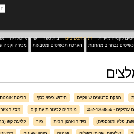
טים לקנייה מיידית
חנות תכשיטים
בית ספר
שירותי הגלריה
אוד
שיטים נבחרים מהחנות
הערכת תכשיטים ומטבעות
מכירה וקניה ש
לצים
ת
הפקת סרטונים שיווקיים
חידוש ציפוי כסף
חריטה אומנות
מומחים לכינורות עתיקים
מסגור ציורי
שת, פליז ומוכספים)
סידור וארגון הבית
ציור
קליעת קש (בר
ר
שליחים ושרותי משלוח
שענים
תיקון שעונים
תכשיטי