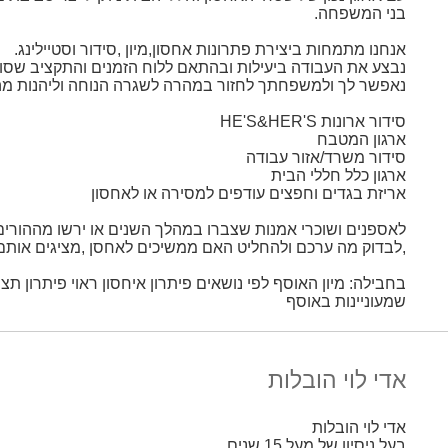
בני המשפחה.
אנחנו מתמחות ביצירת פתרונות אחסון,מיון ,סידור וסטיילינג.
נבצע את העבודה ביעילות ובהתאם ללוח הזמנים והתקציב שסו
נאפשר לך ולמשפחתך לחזור במהרה לשגרה הנוחה וליהנות מהש
סידור ארונות HE'S&HER'S
ארגון המטבח
סידור משרד/אזור עבודה
ארגון כלל חללי הבית
אריזת בגדים וחפצים עודפים למסירה או לאחסון
לאספנים ושוכרי אמנות שצברו במהלך השנים או ירשו מההורים וה
,לבדוק מה ערכם ולהחליט האם ממשיכים לאחסן ,מציגים אותם 
בחבילה: מיון האוסף לפי נושאים פיתרון איחסון ראוי פיתרון תצ
שמעוניינות באוסף
אדי לוי הובלות
אדי לוי הובלות
בעל ניסיון של מעל 15 שנים.