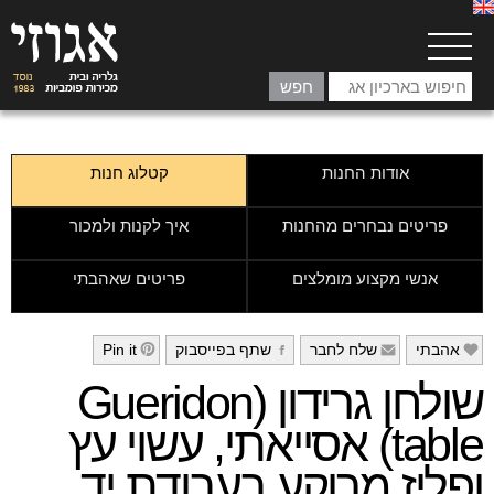
אודות החנות
קטלוג חנות
פריטים נבחרים מהחנות
איך לקנות ולמכור
אנשי מקצוע מומלצים
פריטים שאהבתי
אהבתי
שלח לחבר
שתף בפייסבוק
Pin it
h
g
f
e
שולחן גרידון (Gueridon
table) אסייאתי, עשוי עץ
ופליז מרוקע בעבודת יד