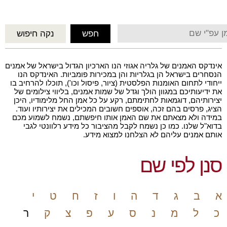
אינדקס האמנים של גלריה אגוזי הנו הארכיון הגדול בישראל של אמנים
הנסחרים בישראל הן בגלריות והן במכירות פומביות. האינדקס הנו
ייחודי לתחום האומנות הפלסטית (ציור, פיסול וכו'), תוכלו להרחיב בו
את ידיעותיכם במגוון הולך וגדל של שמות אמנים, בליווי צילומים של
יצירותיהם, דוגמאות לחתימתם, רקע על כל אמן החל מלימודיו, היכן
הציג, פרסים בהם זכה, אוספים חשובים המכילים את יצירותיו ועוד.
במידה ולא מצאתם את שם האמן אותו חיפשתם, נשמח לשמוע מכם
בדוא"ל שלנו. כמו כן נשמח לקבל מהציבור כל מידע רלוונטי לגבי
אותם אמנים עליהם לא הצלחנו למצוא מידע.
סנן לפי שם
א
ב
ג
ד
ה
ו
ז
ח
ט
י
כ
ל
מ
נ
ס
ע
פ
צ
ק
ר