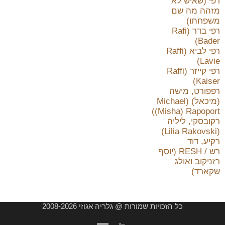
רפי (שאיש לא
מזהה מה שם
משפחתו)
רפי בדר (Rafi
Bader)
רפי לביא (Raffi
Lavie)
רפי קייזר (Raffi
Kaiser)
רפפורט, מישה
(מיכאל) (Michael
(Misha) Rapoport)
רקובסקי, ליליה
(Lilia Rakovski)
רקיע, דוד
רש / RESH (יוסף
רזניקוב ואולג
שקארד)
כל הזכויות שמורות @ גלריה אגוזי 2008-2026