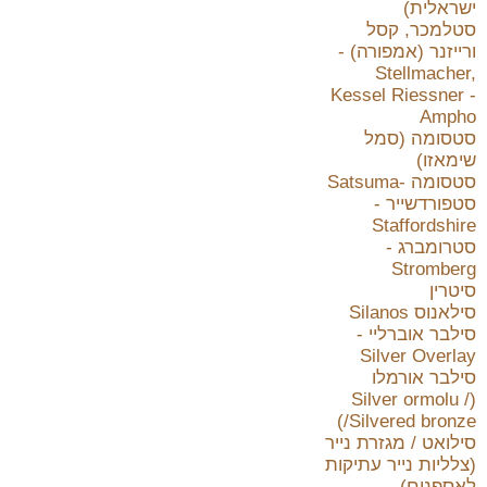
ישראלית)
סטלמכר, קסל
ורייזנר (אמפורה) -
Stellmacher,
Kessel Riessner -
Ampho
סטסומה (סמל
שימאזו)
סטסומה -Satsuma
סטפורדשייר -
Staffordshire
סטרומברג -
Stromberg
סיטרין
סילאנוס Silanos
סילבר אוברליי -
Silver Overlay
סילבר אורמלו
(Silver ormolu /
/Silvered bronze)
סילואט / מגזרת נייר
(צלליות נייר עתיקות
לאספנים)