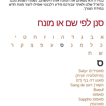
במידה ולא מצאתם את המונח אותו חיפשתם, נשמח לשמוע מכם
בדוא"ל שלנו ולאתר עבורכם מידע רלבנטי ואפילו ליצור מונח חדש
במידת הצורך.
סנן לפי שם או מונח
א
ב
ג
ד
ה
ו
ז
ח
ט
י
כ
ל
מ
נ
ס
ע
פ
צ
ק
ר
ש
ת
ס
סאטירים Satyr
(מיתולוגיה יוונית)
סאנג דה בף (דם
השור) זיגוג Sang de
Boeuf
סאפפו
סאפפו Sappho
סארגמין