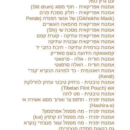
עם גרזן כפול
אמנות אפריקאית - תוף מסוג (Slit drum)
אמנות אפריקאית - תליון מסכת פנים
(Gikhokho Mask) של אנשי הפנדה (Pende
אמנות אפריקאית מהמאה העשרים
אמנות אפריקאית מסכת שי (Shi)
אמנות אפריקאית עתיקה - קערת קסם
אמנות אפריקאית שבטית עתיקה
אמנות בורמזית עתיקה - תיבת כתבי יד
קמאוואקה הידועה בשם סאדייק
אמנות הודית - אלה - פרוואטי
אמנות הודית - האלה סרסווטי
אמנות ויאטנמית - כד למזיגה הנקרא 'קנדי'
(Kendi)
אמנות טיבטית - נרתיק טיבטי עתיק להדלקת
אש (Tibetan Flint Pouch)
אמנות טיבטית - סט לתה
אמנות יפנית - הדפס צר וארוך מסוג אשירה אי
(Hashira-e)
אמנות יפנית - מה מסמל אפרסמון?
אמנות יפנית - מה מסמל דג קרפיון (koi)
אמנות יפנית - מה מסמל עגור מנצ'ורי (נקרא
גם בטעות חסידה מנצ'ורית)