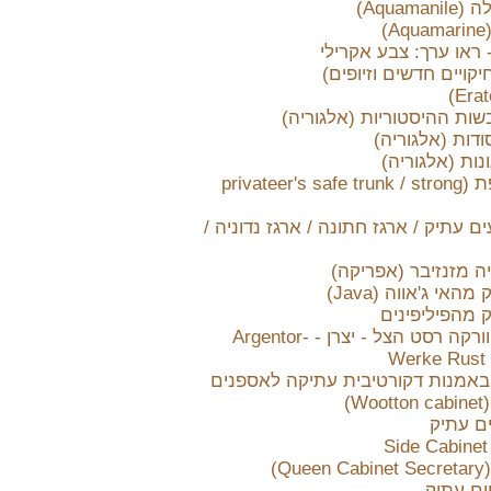
Aquama)
)
 ראו ערך: צבע אקרילי
יקויים חדשים וזיופים)
ות ההיסטוריות (אלגוריה)
דות (אלגוריה)
ות (אלגוריה)
ארגז כספת (privateer's safe trunk / strong
ם עתיק / ארגז חתונה / ארגז נדוניה /
יה מזנזיבר (אפריקה)
האי ג'אווה (Java)
 מהפיליפינים
ארג'נטור וורקה רסט הצל - יצרן - Argentor-
Werke Rust 
באמנות דקורטיבית עתיקה לאספנים
W)
ים עתיק
Qu)
ים עתיק