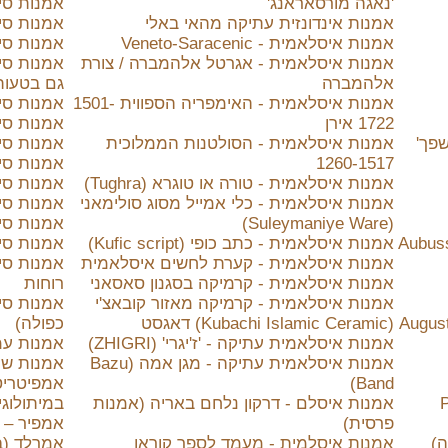
'נאגה מורסאראנג'
אמנות סי
אמנות אינדונזית עתיקה מהאי באלי
אמנות סי
אמנות איסלאמית - Veneto-Saracenic
אמנות סי
אמנות איסלאמית - אגרטל אלהמברה / צורת
אמנות סינ
אלהמברה
גם בטעות
אמנות איסלאמית - האימפריה הספווית 1501-
אמנות סינ
1722 אירן
אמנות סי
חזיק לשפך'
אמנות איסלאמית - הסולטנות הממלוכית
אמנות סינ
1260-1517
אמנות סינ
אמנות איסלאמית - טורה או טוגרא (Tughra)
אמנות סינית
אמנות איסלאמית - כלי אמייל מסוג סולימאני
אמנות סיני
(Suleymaniye Ware)
אמנות סינ
אמנות איסלאמית - כתב כופי (Kufic script)
אמנות סינ
אמנות איסלאמית - קערת לחשים איסלאמית
אמנות סינ
אמנות איסלאמית - קרמיקה בסגנון סאסאני
רוחות
אמנות איסלאמית - קרמיקה מאזור קובאצ'י
Augustus of Pr
(Kubachi Islamic Ceramic) דאגסט
כפולה)
אמנות איסלאמית עתיקה - 'ז'יגרי' (ZHIGRI)
אמנות עממית 
אמנות איסלאמית עתיקה - מגן אמה (Bazu
אמנות שוחות (rt
Band)
Perf
אמנות איסלם - דרקון נלחם באריה (אמנות
במיתולוגי
פרסית)
אמפיר – Empire סגנון באומנות
ה)
אמנות איסלמית - מעמד לספר קוראן
אמרלד (ב