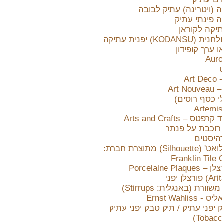
ה (ויטרינה) עתיק לבובה
ה פינתי עתיק
יקה לקוראן
KODA) יפנית עתיקה
ו ערך קופידון
Ar
Art 
י כסף רוסים)
 – Arts and Crafts
רוכבת על פנתר
דהיסטים
אריחי 'סילואט' (Silhouette) מתוצרת חברת:
Franklin Til
Porcelaine Pl
ורת (באנגלית: Stirrups)
Ernst Wahlis
יפני עתיק / תיק טבק יפני עתיק