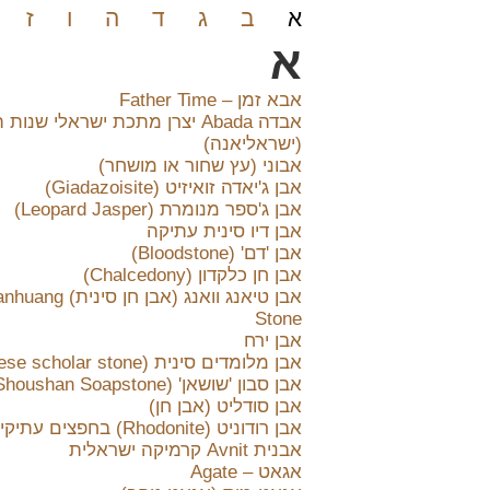
א
ב
ג
ד
ה
ו
ז
א
אבא זמן – Father Time
(ישראליאנה)
אבוני (עץ שחור או מושחר)
אבן ג'יאדה זואיזיט (Giadazoisite)
אבן ג'ספר מנומרת (Leopard Jasper)
אבן דיו סינית עתיקה
אבן 'דם' (Bloodstone)
אבן חן כלקדון (Chalcedony)
אבן טיאנג וואנג (אבן חן סינית) 
Stone
אבן ירח
אבן מלומדים סינית (chinese scholar stone)
אבן סבון 'שושאן' (Shoushan Soapstone)
אבן סודליט (אבן חן)
אבן רודוניט (Rhodonite) בחפצים עתיקים
אבנית Avnit קרמיקה ישראלית
אגאט – Agate