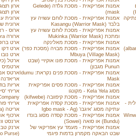
אמנות אפריקאית - מסכת גלדה (Gelede
ארון תצוג
mask)
ארון תצוג
עתיקה
אמנות אפריקאית - מסכת לוחם עשויה עץ
ארונית עת
בלבד Kasangu (Warrior Mask)
ארונית שולחנית (NSU
אמנות אפריקאית - מסכת לוחם עשויה עץ
ארוס - רא
ומתכת Mukinka (Warrior Mask)
ארורה Aurora
אמנות אפריקאית - מסכת מאלינקה
ארט ברוט
אלברלו (albarello) וברבים אלברלי (albarelli)
אמנות אפריקאית - מסכת מבויה (מסכת כפר)
ארט דקו - t Deco
Mbuya (Village Mask)
ארט נובו – Nouveau
אמנות אפריקאית - מסכת פונו אוקיויי (שבט
ארטל (כל
הPunu מגבון)
ארטמיס Artemis
אמנות אפריקאית - מסכת פנים נקראת: Idumu
ארטס אנד קרפטס
Mask
אריאדנה 
אמנות אפריקאית - מסכת פסים אפריקאית
אריות בו
מסוג Kela Yela - מקונגו
אמנות אפריקאית - מסכת קיפוובה (kifwebe)
e Company
ית -
אמנות אפריקאית - מסכת קסדה אפריקאית
אריחי פורצלן – aques
עתיקה מסוג 'איגבו' (Igbo mask - Ag
אריטה (Arita) פורצלן יפני
 (Winw & Spirits
אמנות אפריקאית - מסכת קסדה מסוג בונדו
ארכוף או משו
(Bundu) או סואה (Sowei)
ארנסט וואליס - s
אמנות אפריקאית - מעמד עץ אפריקאי של
ארנק טבק 
שבט הבאקה מקמרון בדמות פיגמי
(Tobacco Purse)