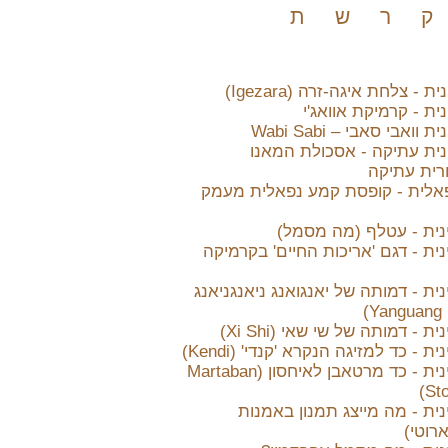
ק
ר
ש
ת
 - צלחת איגה-זרה (Igezara)
ית - קרמיקת אוואג'י
וואבי סאבי – Wabi Sabi
נית עתיקה - אסכולת המאנו
רית עתיקה
אלית - קופסת קמע נפאלית מעמק
נית - עטלף (מה מסמל)
ית - דגם 'אריכות החיים' בקרמיקה
ית - דמותה של יאנגואנג ניאנגניאנג
 - דמותה של שי שאי (Xi Shi)
ת - כד למזיגה הנקרא 'קנדי' (Kendi)
אמנות סינית - כד מרטאבן לאיחסון (Martaban
Sto
ית - מה מייצג תמנון באמנות
רוטי)