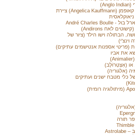
Angl)
אנג'ליקה קאופמן (Angelica Kauffmann) ציירת
ניאוקלאסית
André Charles Boull
שוטים לאח Andirons)
ה, הבתולה וישו הילד (ציור של
 וינצ'י)
ת (פריטי אספנות אנטישמים עתיקים)
שא את אביו
)
 (אַצְטְרוֹלָב)
ה (אלגוריה)
ל כלי מטבח ישנים ועתיקים
לגוריה)
ר תורה
Astrol