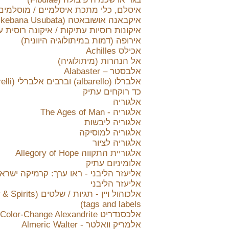
איסלם, כלי מתכת איסלמיים / מוסלמים
איקבאנה אושובאטה (Ikebana Usubata)
איקונות רוסיות עתיקות / איקונה רוסית 
אירופה (דמות במיתולוגיה היוונית)
אכילס Achilles
אל הנהרות (מיתולוגיה)
אלבסטר – Alabaster
כד רוקחים עתיק
אלגוריה
אלגוריה - The Ages of Man
אלגוריה ליבשות
אלגוריה למוסיקה
אלגוריה לציור
אלגוריית התקווה Allegory of Hope
אלומיניום עתיק
אליעזר הליבני - ראו ערך: קרמיקה ישראל
אליעזר הליבני
אלכוהול ויין - תגיות / שלטים
tags and labels)
אלכסנדריט Color-Change Alexandrite
אלמריק וואלטר - Almeric Walter