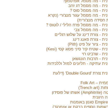
נית - מה מסמל אפרסמון?
נית - מה מסמל דג זהב
נית - מה מסמל סוס ?
ית - מה מסמל עגור מנצ'ורי (נקרא
 חסידה מנצ'ורית)
ית - מה מסמל פרח הלילי / לוטוס ?
נית - מה מסמל צבי
ית - צורת דינג על שלוש רגליים
ית - צורת פאנג דינג
 - ציור על פיט (Pith)
ת - שטיח קיר סיני מסוג קסי (Kesi)
ית - שרביט רוי
ית - תרבות הונגשאן
ית עתיקה - תליונים למזל וללכידות
אמנות סינית צורת 'Double Gourd' (דלעת
– Folk Art
Trench a)
אמפיטריטה (Amphitrite) אשתו של פוסידון
ה היוונית
שמות נוספים ברקת או אזמרגד)