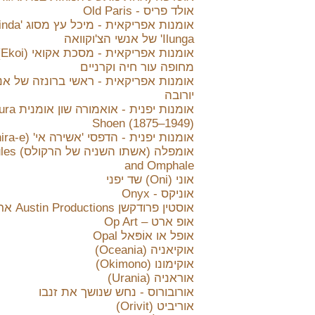
אולד פריס - Old Paris
אומנות אפריקאית - 
Ilunga' של אנשי הצ'וקוואה
אומנות
מחופה עור חיה וקרניים
אומנות אפריקאית - ראשי ברונזה של אנ
יורובה
אומנות יפנית - 
Shoen (1875–1949)
אומנות יפנית - הדפסי 'אשירה אי' (Hashira-e)
אומפלה (אשתו ה
and Omphale
אוני (Oni) שד יפני
אוניקס - Onyx
אוסטין פרודקשן Austin Productions ארה"ב
אופ ארט – Op Art
אופל או אוֹפּאל Opal
אוקיאניה (Oceania)
אוקימונו (Okimono)
אוראניה (Urania)
אורובורוס - נחש שנושך את זנבו
אוריביט (Orivit)