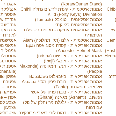
(Koran/Qur'an Stand)
אנגלו הודי (o Indian
מיכל עץ מסוג 'Chibinda
אמנות איסלמית - קערת לחשים גדולה Chihil
Kilid (Forty Keys) Divination
אוסטרית 
 אפריקאית - מסכת אקואי (Ekoi)
אמנות אסלאמית - טומבק (Tombak)
אנדרה שארל בול - e
אמנות אסלאמית כלי קנדי
אנדריונס (קי
שי
אמנות אסלאמית עתיקה - תקופת השושלת
אנה הקדוש
הטימורית
לאונרדו דה
אואמורה שון אומנית Uemura
אמנות אסלמית - אלם (תקן תהלוכה) Alam
אנטישמיו
אמנות אפריקאית - קסדה מסוג אפה (Epa
אניאס נו
Ancestor Helmet Mask)
אנימלייר (Animalier
שניה של הרקולס) Hercules
אמנות אפריקאית - אורישה (orisha)
אסטרולב או
אמנות אפריקאית - איבג'י (Ibeji)
אסטרונומי
אמנות אפריקאית - אנשי המקונדה (Makonde
אספנות ש
(Kitchenalia)
People)
אמנות אפריקאית - באבאלאו Babalawo
אפולון Apollo (מיתולוגיה רומית)
אמנות אפריקאית - בובת פריון מסוג Akuaba
אפטבה
של אנשי הפאנטה (Fante)
אפרודיטי
אמנות אפריקאית - בובת פריון של אנשי
אפריקה (א
האשנטי (Ashanti) מגאנה (Ghana)
אפרן – Epergne
אמנות אפריקאית - גלגלת ניר (חלק של נול)
אצבע לספ
עם דמות
אצבעון – Thimble
אמנות אפריקאית - דמות לובי דאגרי מבורקינה
אצטרולאב – abe