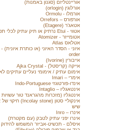
אוריינטליזם (סגנון באמנות)
אורלוגין (orlogin)
אורמלו - Ormolu
אורפורס – Orrefors
אטאג'ר (Etagere)
אטווי - Etui נרתיק או תיק עתיק לכלי תפירה
אטומייזר - Atomizer
אטלאס Atlas
order
אייבורין (Ivorine)
אייקה (קריסטל) - Ajka Crystal
אימום עתיק / אימומי נעליים עתיקים לא
אימרי – Imari
אינדו-פורטוגזי Indo-Portuguese
אינטאגליו – Intaglio
אינטגליו (מזכרות מהגראנד טור עשויות 
אינקוליי סטון (Incolay stone)
שיש
אינרו – Inro
אינרו יפני עתיק לטבק (עם מקטרת)
איסלם - תכשיט-אביזר המשמש להידוק 
בגד או שכמיה פיבולה (Fibulae)