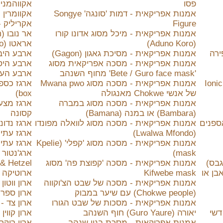
פסו
אקווהמנילה (nile
אמנות אפריקאית - דמות 'סונגה' Songye
אקוומרין (Aquamarine
Figure
אקריליק -
אמנות אפריקאית - מיכל מסוג אדונו קורו
אר נובו (ח
(Aduno Koro)
אראטו (Erato)
אמנות אפריקאית - מסיכת גאגון (Gagon)
ארבע היבש
אמנות אפריקאית - מסכה אפריקאית מסוג
ארבע היסו
'Bete / Guro face mask' מחוף השנהב
ארבע העונ
איוני - הסדר האיוני (או כותרת איונית) - Ionic
אמנות אפריקאית - מסכה מסוג Mwana pwo
של אנשי Chokwe מאנגולה
box)
אמנות אפריקאית - מסכה מסוג במברה
ארגז מצעי
(Bambara) או במנה (Bamana)
קסונה
ספנים
אמנות אפריקאית - מסכה מסוג לוואלה מפונדו
ארגז נדונ
(Lwalwa Mfondo)
ארגז עתיק מ
אמנות אפריקאית - מסכה מסוג 'קפלי' (Kpelie
ארגז עתיק
mask)
גבס)
אמנות אפריקאית - מסכה 'קפוצת פה' מסוג
& Hetzel
 חיקוי של אבן או
Kifwebe mask
ארוטיקה 
אמנות אפריקאית - מסכה של שבט הצ'וקווה
ארון ווטון (ootton cabinet
(Chokwe people) עם שיער במבוק
ארון ספר
אמנות אפריקאית - מסכות של שבט הגורו
ארון צד - Side Cabinet
דשי
יאורה (Guro Yaure) חוף השנהב
ארון קווין (een Cabinet Secretary
אמנות אפריקאית - מסכת בנין שנהב
ארון רוקח