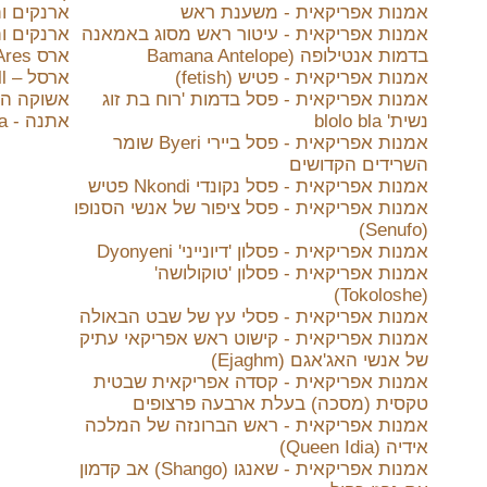
אמנות אפריקאית - משענת ראש
ארנקים ות
אמנות אפריקאית - עיטור ראש מסוג באמאנה
ארנקים ות
בדמות אנטילופה (Bamana Antelope
ארס Ares
אמנות אפריקאית - פטיש (fetish)
ארסל – Arsall או Arsale
אמנות אפריקאית - פסל בדמות 'רוח בת זוג
אשוקה הגדול ( Great
נשית' blolo bla
אתנה - Athena
אמנות אפריקאית - פסל ביירי Byeri שומר
השרידים הקדושים
אמנות אפריקאית - פסל נקונדי Nkondi פטיש
אמנות אפריקאית - פסל ציפור של אנשי הסנופו
(Senufo)
אמנות אפריקאית - פסלון 'דיונייני' Dyonyeni
אמנות אפריקאית - פסלון 'טוקולושה'
(Tokoloshe)
אמנות אפריקאית - פסלי עץ של שבט הבאולה
אמנות אפריקאית - קישוט ראש אפריקאי עתיק
של אנשי האג'אגם (Ejaghm)
אמנות אפריקאית - קסדה אפריקאית שבטית
טקסית (מסכה) בעלת ארבעה פרצופים
אמנות אפריקאית - ראש הברונזה של המלכה
אידיה (Queen Idia)
אמנות אפריקאית - שאנגו (Shango) אב קדמון