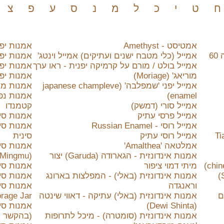
ח
ט
י
כ
ל
מ
נ
ס
ע
פ
צ
אמטיסט - Amethyst
אמנות יפנית
אבדה Abada יצרן מתכת ישראלי שנות ה 60
אמייל (כלי מטבח ישנים ועתיקים) אמייל וינטג'
אמנות יפנ
אמייל בולט / מורם על קרמיקה יפנית - ראו ערך
אמנות יפנית 
מוריאג' (Moriage)
אמנות יפ
אמייל יפני 'שמפלבה' (japanese champleve
אמנות מו
enamel)
אמנות נפ
אמייל סורי (דמשק)
קטמנדו
אמייל פרסי עתיק
אמנות סי
אמייל רוסי - Russian Enamel
אמנות סינ
Tianhuang
אמייל רוסי עתיק
סינית
אמלטאה 'Amalthea'
אמנות סינ
אמנות אינדונזית - הגארודה (Garuda) יצור
(Yanguang Mingmu)
מיתי דמוי ציפור
אמנות סינית
אמנות אינדונזית (באלי) - המפלצות בארונג
אמנות סיני
וראנגדה
אמנות אינדונזית (באלי) עתיקה - דאווי שינטה
rage Jar)
(Dewi Shinta)
אמנות סינ
אמנות אינדונזית (סומטרה) - מיכל לתרופות
(בהקשר א