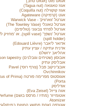
אגאט מוס (אגאט טחב)
אגוז טאגואה (Tagua nut)
אגוז קוקווילה (Coquilla nut)
אגט (קרמיקה) Agateware
אגרטל 'ווארוויק' - Warwick Vase
אגרטל טאונלי (The Townley Vase)
אגרטל לפרחי צבעוני (טוליפים)
אגרטל 'נשפך' (spill vase), או 'מ
(spill holder)
אדואר ליאבר (Edouard Lièvre)
אדנית עתיקה / עציץ עתיק
אהליאב ירושלם
אובוסון (שטיחים וגובלנים) Aubusson tapestry
אובליסק עתיק
אובצ'יניקוב פבל (צורף רוסי) Pavel
Ovchinnikov
אוגוסטוס מפרימה פורטה (ima
Porta)
אודליסק
אווה צייזל (Eva Zeisel)
אוטומייזר (מתיז / מרסס בושם) ume
Atomizer
אוטרפה (אחת מתשע המוזות במיתולוגי