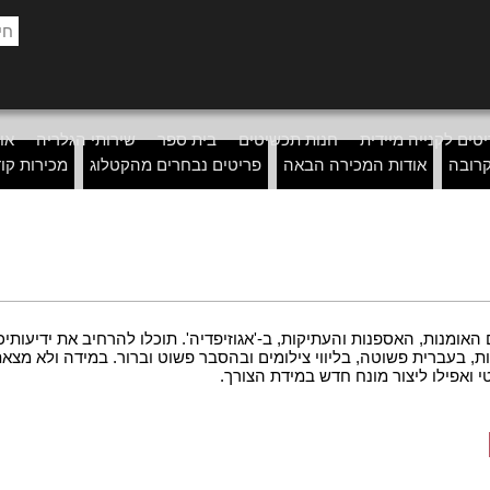
טים לקנייה מיידית
חנות תכשיטים
בית ספר
שירותי הגלריה
אוד
רובה
אודות המכירה הבאה
פריטים נבחרים מהקטלוג
מכירות קו
האומנות, האספנות והעתיקות, ב-'אגוזיפדיה'. תוכלו להרחיב את ידיעותיכם
ת, בעברית פשוטה, בליווי צילומים ובהסבר פשוט וברור. במידה ולא מצ
 ואפילו ליצור מונח חדש במידת הצורך.